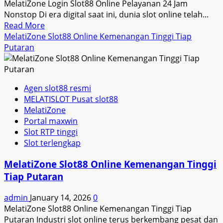
MelatiZone Login Slot88 Online Pelayanan 24 Jam
Nonstop Di era digital saat ini, dunia slot online telah...
Read
Read More
more
MelatiZone Slot88 Online Kemenangan Tinggi Tiap
about
Putaran
MelatiZone
Login
Slot88
Agen slot88 resmi
Online
MELATISLOT Pusat slot88
Pelayanan
MelatiZone
24
Portal maxwin
Jam
Slot RTP tinggi
Nonstop
Slot terlengkap
MelatiZone Slot88 Online Kemenangan Tinggi
Tiap Putaran
admin
January 14, 2026
0
MelatiZone Slot88 Online Kemenangan Tinggi Tiap
Putaran Industri slot online terus berkembang pesat dan