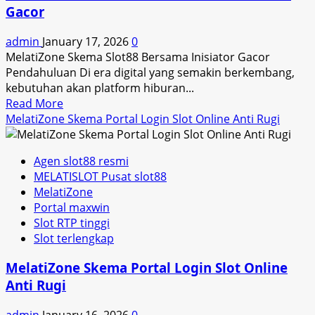
Gacor
admin
January 17, 2026
0
MelatiZone Skema Slot88 Bersama Inisiator Gacor
Pendahuluan Di era digital yang semakin berkembang,
kebutuhan akan platform hiburan...
Read
Read More
more
MelatiZone Skema Portal Login Slot Online Anti Rugi
about
MelatiZone
Agen slot88 resmi
Skema
MELATISLOT Pusat slot88
Slot88
MelatiZone
Bersama
Portal maxwin
Inisiator
Slot RTP tinggi
Gacor
Slot terlengkap
MelatiZone Skema Portal Login Slot Online
Anti Rugi
admin
January 16, 2026
0