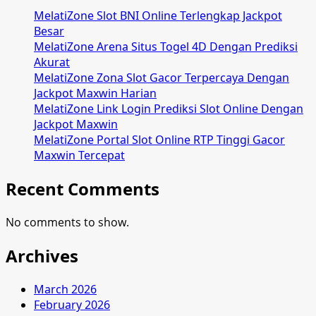
MelatiZone Slot BNI Online Terlengkap Jackpot
Besar
MelatiZone Arena Situs Togel 4D Dengan Prediksi
Akurat
MelatiZone Zona Slot Gacor Terpercaya Dengan
Jackpot Maxwin Harian
MelatiZone Link Login Prediksi Slot Online Dengan
Jackpot Maxwin
MelatiZone Portal Slot Online RTP Tinggi Gacor
Maxwin Tercepat
Recent Comments
No comments to show.
Archives
March 2026
February 2026