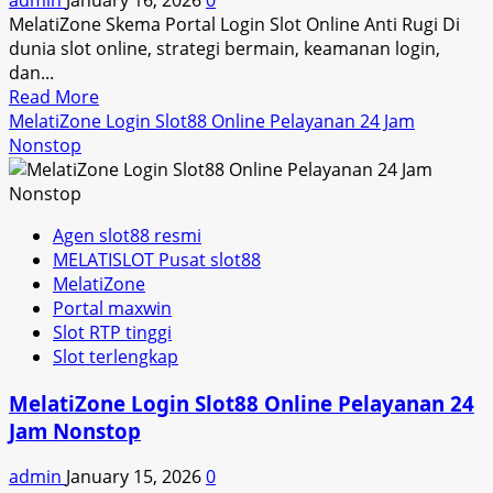
MelatiZone Skema Portal Login Slot Online Anti Rugi Di
dunia slot online, strategi bermain, keamanan login,
dan...
Read
Read More
more
MelatiZone Login Slot88 Online Pelayanan 24 Jam
about
Nonstop
MelatiZone
Skema
Portal
Agen slot88 resmi
Login
MELATISLOT Pusat slot88
Slot
MelatiZone
Online
Portal maxwin
Anti
Slot RTP tinggi
Rugi
Slot terlengkap
MelatiZone Login Slot88 Online Pelayanan 24
Jam Nonstop
admin
January 15, 2026
0