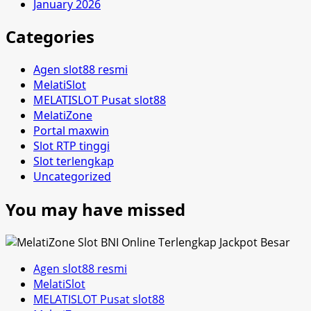
January 2026
Categories
Agen slot88 resmi
MelatiSlot
MELATISLOT Pusat slot88
MelatiZone
Portal maxwin
Slot RTP tinggi
Slot terlengkap
Uncategorized
You may have missed
Agen slot88 resmi
MelatiSlot
MELATISLOT Pusat slot88