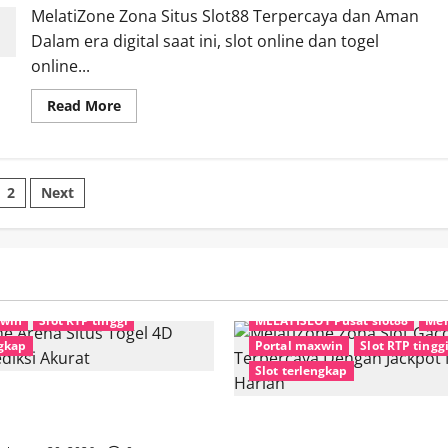
Harian
MelatiZone Zona Situs Slot88 Terpercaya dan Aman
Dalam era digital saat ini, slot online dan togel
online...
Read
Read More
more
about
MelatiZone
Zona
Situs
sts
Slot88
2
Next
Terpercaya
dan
ination
Aman
8 resmi
MelatiSlot
T Pusat slot88
MelatiZone
Agen slot88 resmi
MelatiSlot
xwin
Slot RTP tinggi
MELATISLOT Pusat slot88
Mel
ngkap
Portal maxwin
Slot RTP tingg
Slot terlengkap
Arena Situs Togel 4D Dengan
urat
MelatiZone Zona Slot Gacor T