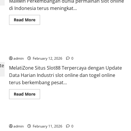
Maxwin Perkembangan dunia permainan slot online
di Indonesia terus meningkat...
Read
Read More
more
about
MelatiZone
Portal
Slot88
MelatiZone Situs Slot88 Terpercaya dengan Update Data
dengan
Bonus
Harian
Free
Spin
admin
February 12, 2026
0
Maxwin
MelatiZone Situs Slot88 Terpercaya dengan Update
Data Harian Industri slot online dan togel online
terus berkembang pesat...
Read
Read More
more
about
MelatiZone
Situs
Slot88
MelatiZone Zona Situs Slot88 Terpercaya dan Aman
Terpercaya
dengan
admin
February 11, 2026
Update
0
Data