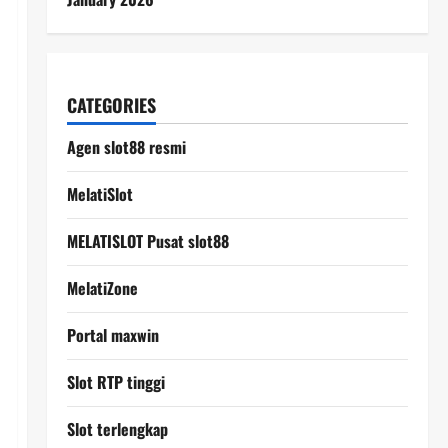
CATEGORIES
Agen slot88 resmi
MelatiSlot
MELATISLOT Pusat slot88
MelatiZone
Portal maxwin
Slot RTP tinggi
Slot terlengkap