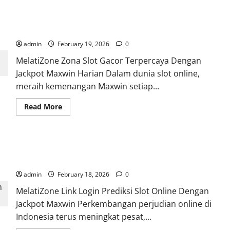
Arena
Situs
MelatiZone Zona Slot Gacor Terpercaya Dengan Jackpot
Togel
4D
Maxwin Harian
Dengan
Prediksi
admin
February 19, 2026
0
Akurat
MelatiZone Zona Slot Gacor Terpercaya Dengan
Jackpot Maxwin Harian Dalam dunia slot online,
meraih kemenangan Maxwin setiap...
Read
Read More
more
about
MelatiZone
Zona
Slot
MelatiZone Link Login Prediksi Slot Online Dengan Jackpot
Gacor
Terpercaya
Maxwin
Dengan
Jackpot
admin
February 18, 2026
0
Maxwin
Harian
MelatiZone Link Login Prediksi Slot Online Dengan
Jackpot Maxwin Perkembangan perjudian online di
Indonesia terus meningkat pesat,...