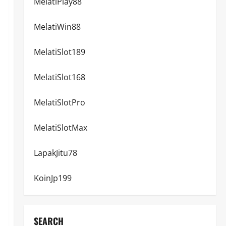
MelatiPlay88
MelatiWin88
MelatiSlot189
MelatiSlot168
MelatiSlotPro
MelatiSlotMax
LapakJitu78
KoinJp199
SEARCH