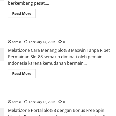
berkembang pesat....
Read
Read More
more
about
MelatiZone
Portal
Slot88
MelatiZone Cara Menang Slot88 Maxwin Tanpa Ribet
Aman
dengan
admin
February 14, 2026
Bonus
0
Harian
MelatiZone Cara Menang Slot88 Maxwin Tanpa Ribet
Permainan Slot88 semakin diminati oleh pemain
Indonesia karena kemudahan bermain...
Read
Read More
more
about
MelatiZone
Cara
Menang
MelatiZone Portal Slot88 dengan Bonus Free Spin Maxwin
Slot88
Maxwin
admin
February 13, 2026
Tanpa
0
Ribet
MelatiZone Portal Slot88 dengan Bonus Free Spin