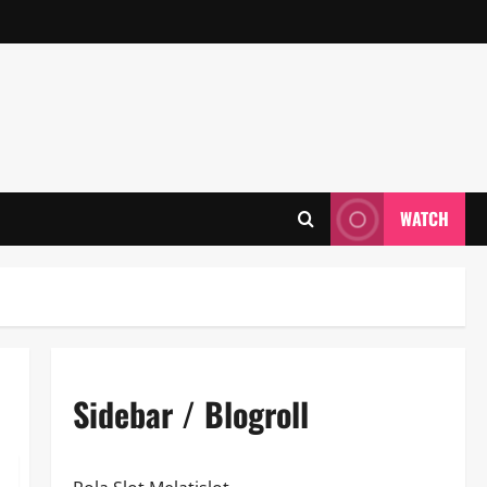
WATCH
Sidebar / Blogroll