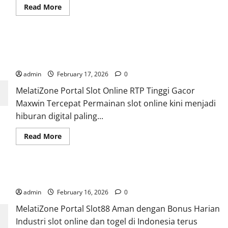
Read
Read More
more
about
MelatiZone
Link
Login
MelatiZone Portal Slot Online RTP Tinggi Gacor Maxwin
Prediksi
Slot
Tercepat
Online
Dengan
admin
February 17, 2026
0
Jackpot
Maxwin
MelatiZone Portal Slot Online RTP Tinggi Gacor
Maxwin Tercepat Permainan slot online kini menjadi
hiburan digital paling...
Read
Read More
more
about
MelatiZone
Portal
Slot
MelatiZone Portal Slot88 Aman dengan Bonus Harian
Online
RTP
admin
February 16, 2026
Tinggi
0
Gacor
Maxwin
MelatiZone Portal Slot88 Aman dengan Bonus Harian
Tercepat
Industri slot online dan togel di Indonesia terus