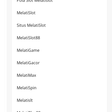
Pola Slot Melatislot
MelatiSlot
Situs MelatiSlot
MelatiSlot88
MelatiGame
MelatiGacor
MelatiMax
MelatiSpin
Melatislt