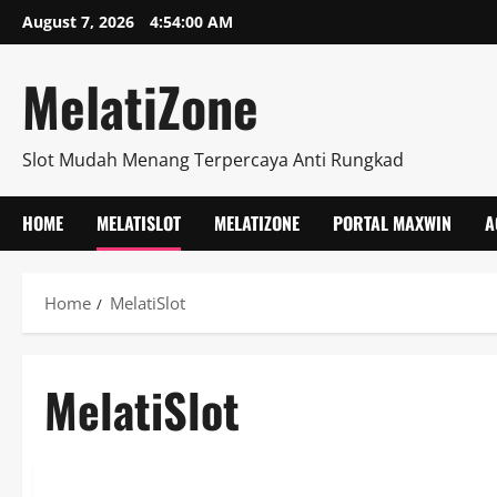
Skip
August 7, 2026
4:54:01 AM
to
content
MelatiZone
Slot Mudah Menang Terpercaya Anti Rungkad
HOME
MELATISLOT
MELATIZONE
PORTAL MAXWIN
A
Home
MelatiSlot
MelatiSlot