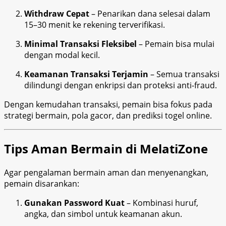
Withdraw Cepat
– Penarikan dana selesai dalam
15–30 menit ke rekening terverifikasi.
Minimal Transaksi Fleksibel
– Pemain bisa mulai
dengan modal kecil.
Keamanan Transaksi Terjamin
– Semua transaksi
dilindungi dengan enkripsi dan proteksi anti-fraud.
Dengan kemudahan transaksi, pemain bisa fokus pada
strategi bermain, pola gacor, dan prediksi togel online.
Tips Aman Bermain di MelatiZone
Agar pengalaman bermain aman dan menyenangkan,
pemain disarankan:
Gunakan Password Kuat
– Kombinasi huruf,
angka, dan simbol untuk keamanan akun.