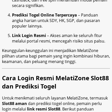
cashback, dan free spin menambah modal pemain
secara signifikan.
Prediksi Togel Online Terpercaya
– Panduan
angka harian untuk SDY, HK, SGP, dan pasaran
populer lainnya.
Link Login Resmi
– Akses aman ke seluruh fitur
melalui portal resmi, mencegah risiko situs palsu.
Keunggulan-keunggulan ini menjadikan MelatiZone
pilihan utama bagi pemain yang ingin kombinasi hiburan,
keamanan, dan peluang menang tinggi.
Cara Login Resmi MelatiZone Slot88
dan Prediksi Togel
Untuk menikmati seluruh layanan MelatiZone, termasuk
Slot88 aman
dan prediksi togel online, pemain perlu
login melalui
link resmi Slot88
. Berikut panduan