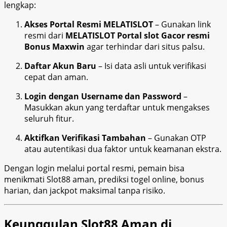
lengkap:
Akses Portal Resmi MELATISLOT
– Gunakan link
resmi dari
MELATISLOT Portal slot Gacor resmi
Bonus Maxwin
agar terhindar dari situs palsu.
Daftar Akun Baru
– Isi data asli untuk verifikasi
cepat dan aman.
Login dengan Username dan Password
–
Masukkan akun yang terdaftar untuk mengakses
seluruh fitur.
Aktifkan Verifikasi Tambahan
– Gunakan OTP
atau autentikasi dua faktor untuk keamanan ekstra.
Dengan login melalui portal resmi, pemain bisa
menikmati Slot88 aman, prediksi togel online, bonus
harian, dan jackpot maksimal tanpa risiko.
Keunggulan Slot88 Aman di