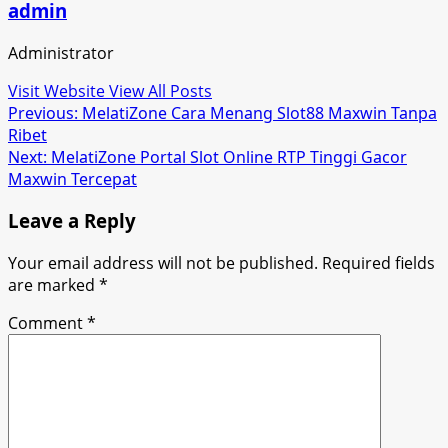
admin
Administrator
Visit Website
View All Posts
Post
Previous:
MelatiZone Cara Menang Slot88 Maxwin Tanpa
Ribet
navigation
Next:
MelatiZone Portal Slot Online RTP Tinggi Gacor
Maxwin Tercepat
Leave a Reply
Your email address will not be published.
Required fields
are marked
*
Comment
*