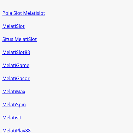
Pola Slot Melatislot
MelatiSlot
Situs MelatiSlot
MelatiSlot88
MelatiGame
MelatiGacor
MelatiMax
MelatiSpin
Melatislt
MelatiPlay88