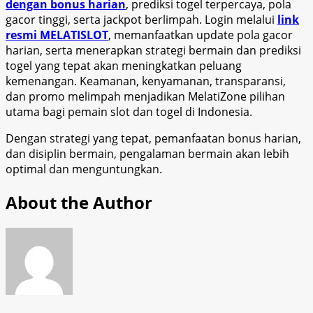
dengan bonus harian
, prediksi togel terpercaya, pola
gacor tinggi, serta jackpot berlimpah. Login melalui
link
resmi MELATISLOT
, memanfaatkan update pola gacor
harian, serta menerapkan strategi bermain dan prediksi
togel yang tepat akan meningkatkan peluang
kemenangan. Keamanan, kenyamanan, transparansi,
dan promo melimpah menjadikan MelatiZone pilihan
utama bagi pemain slot dan togel di Indonesia.
Dengan strategi yang tepat, pemanfaatan bonus harian,
dan disiplin bermain, pengalaman bermain akan lebih
optimal dan menguntungkan.
About the Author