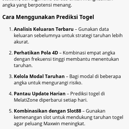
angka yang berpotensi menang.
Cara Menggunakan Prediksi Togel
Analisis Keluaran Terbaru
– Gunakan data
keluaran sebelumnya untuk strategi taruhan lebih
akurat.
Perhatikan Pola 4D
– Kombinasi empat angka
dengan frekuensi tinggi membantu menentukan
taruhan.
Kelola Modal Taruhan
– Bagi modal di beberapa
angka untuk mengurangi risiko.
Pantau Update Harian
– Prediksi togel di
MelatiZone diperbarui setiap hari.
Kombinasikan dengan Slot88
– Gunakan
kemenangan slot untuk mendukung taruhan togel
agar peluang Maxwin meningkat.