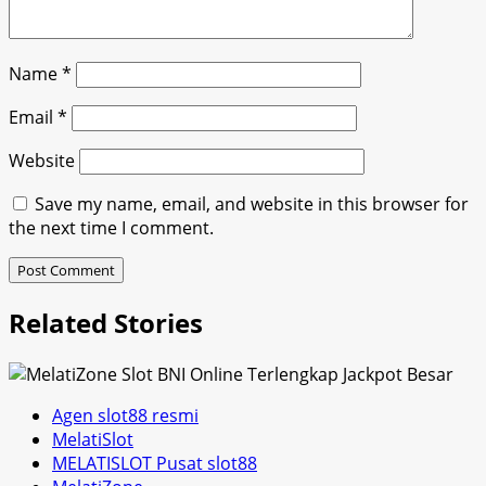
Name
*
Email
*
Website
Save my name, email, and website in this browser for
the next time I comment.
Related Stories
Agen slot88 resmi
MelatiSlot
MELATISLOT Pusat slot88