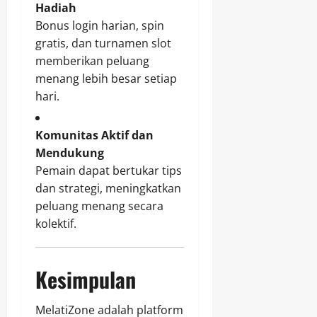
Hadiah
Bonus login harian, spin
gratis, dan turnamen slot
memberikan peluang
menang lebih besar setiap
hari.
Komunitas Aktif dan
Mendukung
Pemain dapat bertukar tips
dan strategi, meningkatkan
peluang menang secara
kolektif.
Kesimpulan
MelatiZone adalah platform