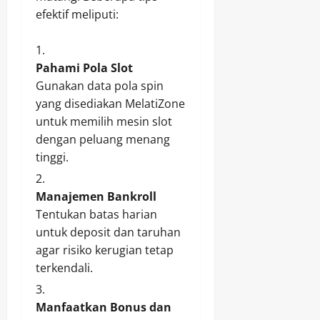
efektif meliputi:
Pahami Pola Slot
Gunakan data pola spin
yang disediakan MelatiZone
untuk memilih mesin slot
dengan peluang menang
tinggi.
Manajemen Bankroll
Tentukan batas harian
untuk deposit dan taruhan
agar risiko kerugian tetap
terkendali.
Manfaatkan Bonus dan