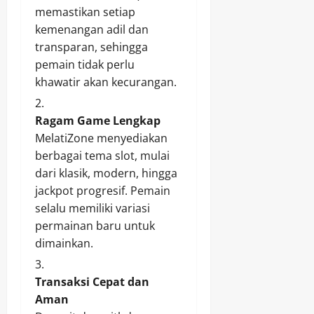
memastikan setiap
kemenangan adil dan
transparan, sehingga
pemain tidak perlu
khawatir akan kecurangan.
Ragam Game Lengkap
MelatiZone menyediakan
berbagai tema slot, mulai
dari klasik, modern, hingga
jackpot progresif. Pemain
selalu memiliki variasi
permainan baru untuk
dimainkan.
Transaksi Cepat dan
Aman