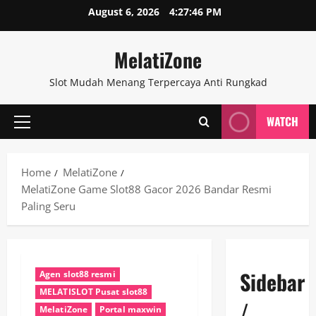
Skip
August 6, 2026
4:27:47 PM
to
content
MelatiZone
Slot Mudah Menang Terpercaya Anti Rungkad
WATCH
Primary
Menu
Home
MelatiZone
MelatiZone Game Slot88 Gacor 2026 Bandar Resmi
Paling Seru
Sidebar
Agen slot88 resmi
MELATISLOT Pusat slot88
/
MelatiZone
Portal maxwin