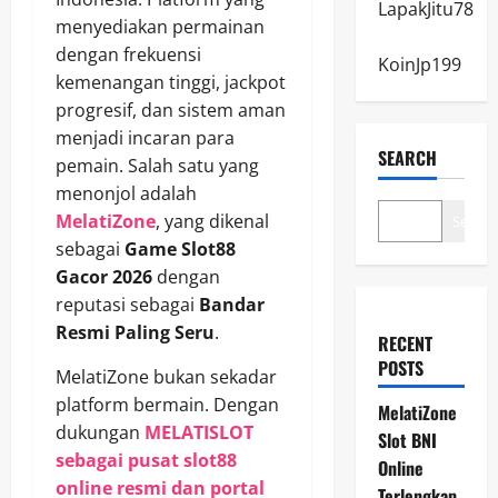
LapakJitu78
menyediakan permainan
dengan frekuensi
KoinJp199
kemenangan tinggi, jackpot
progresif, dan sistem aman
menjadi incaran para
SEARCH
pemain. Salah satu yang
menonjol adalah
MelatiZone
, yang dikenal
Search
sebagai
Game Slot88
Gacor 2026
dengan
reputasi sebagai
Bandar
Resmi Paling Seru
.
RECENT
POSTS
MelatiZone bukan sekadar
platform bermain. Dengan
MelatiZone
dukungan
MELATISLOT
Slot BNI
sebagai pusat slot88
Online
online resmi dan portal
Terlengkap