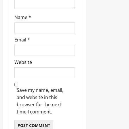
Name
*
Email
*
Website
Save my name, email,
and website in this
browser for the next
time I comment.