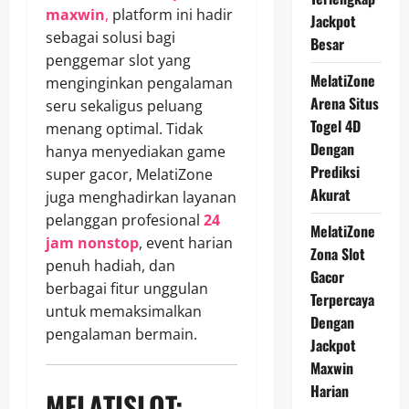
maxwin
,
platform ini hadir
Jackpot
sebagai solusi bagi
Besar
penggemar slot yang
MelatiZone
menginginkan pengalaman
Arena Situs
seru sekaligus peluang
Togel 4D
menang optimal. Tidak
Dengan
hanya menyediakan game
Prediksi
super gacor, MelatiZone
Akurat
juga menghadirkan layanan
pelanggan profesional
24
MelatiZone
jam nonstop
, event harian
Zona Slot
penuh hadiah, dan
Gacor
berbagai fitur unggulan
Terpercaya
untuk memaksimalkan
Dengan
pengalaman bermain.
Jackpot
Maxwin
Harian
MELATISLOT: