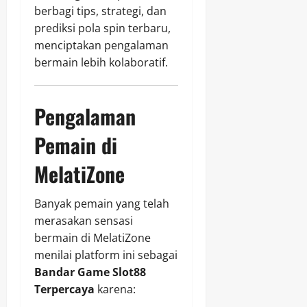
berbagi tips, strategi, dan
prediksi pola spin terbaru,
menciptakan pengalaman
bermain lebih kolaboratif.
Pengalaman
Pemain di
MelatiZone
Banyak pemain yang telah
merasakan sensasi
bermain di MelatiZone
menilai platform ini sebagai
Bandar Game Slot88
Terpercaya
karena: