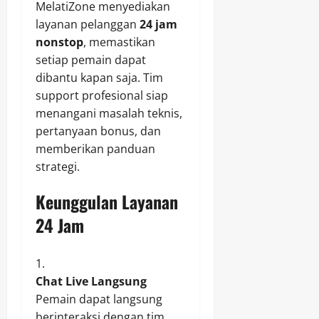
MelatiZone menyediakan
layanan pelanggan
24 jam
nonstop
, memastikan
setiap pemain dapat
dibantu kapan saja. Tim
support profesional siap
menangani masalah teknis,
pertanyaan bonus, dan
memberikan panduan
strategi.
Keunggulan Layanan
24 Jam
Chat Live Langsung
Pemain dapat langsung
berinteraksi dengan tim