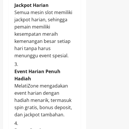
Jackpot Harian
Semua mesin slot memiliki
jackpot harian, sehingga
pemain memiliki
kesempatan meraih
kemenangan besar setiap
hari tanpa harus
menunggu event spesial.
Event Harian Penuh
Hadiah
MelatiZone mengadakan
event harian dengan
hadiah menarik, termasuk
spin gratis, bonus deposit,
dan jackpot tambahan.