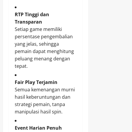
RTP Tinggi dan
Transparan
Setiap game memiliki
persentase pengembalian
yang jelas, sehingga
pemain dapat menghitung
peluang menang dengan
tepat.
Fair Play Terjamin
Semua kemenangan murni
hasil keberuntungan dan
strategi pemain, tanpa
manipulasi hasil spin.
Event Harian Penuh