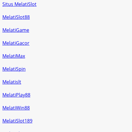
Situs MelatiSlot
MelatiSlot88
MelatiGame
MelatiGacor
MelatiMax
MelatiSpin
Melatislt
MelatiPlay88
MelatiWin88
MelatiSlot189