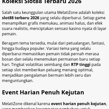
Koleksi Slot88 Terbaru 2026
Salah satu keunggulan utama MelatiZone adalah koleksi
slot88 terbaru 2026
yang selalu diperbarui. Setiap game
menampilkan grafis memukau, animasi halus, dan efek
suara realistis, menciptakan sensasi kasino nyata di layar
pemain.
Beragam tema tersedia, mulai dari petualangan, fantasi,
hingga budaya populer. Variasi tema yang selalu
diperbarui memastikan pemain tidak pernah merasa
bosan dan selalu menemukan permainan baru setiap
hari. Tingkat volatilitas seimbang dan
RTP tinggi
pada
setiap slot memberikan peluang menang optimal,
menjadikan pengalaman bermain lebih seru dan
menguntungkan.
Event Harian Penuh Kejutan
MelatiZone dikenal karena
event harian penuh kejutan
,