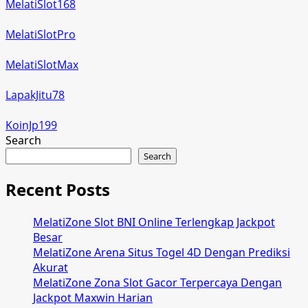
MelatiSlot168
MelatiSlotPro
MelatiSlotMax
LapakJitu78
KoinJp199
Search
Search
Recent Posts
MelatiZone Slot BNI Online Terlengkap Jackpot
Besar
MelatiZone Arena Situs Togel 4D Dengan Prediksi
Akurat
MelatiZone Zona Slot Gacor Terpercaya Dengan
Jackpot Maxwin Harian