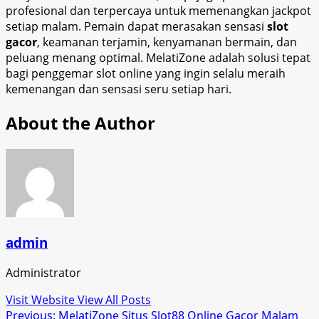
profesional dan terpercaya untuk memenangkan jackpot
setiap malam. Pemain dapat merasakan sensasi
slot
gacor
, keamanan terjamin, kenyamanan bermain, dan
peluang menang optimal. MelatiZone adalah solusi tepat
bagi penggemar slot online yang ingin selalu meraih
kemenangan dan sensasi seru setiap hari.
About the Author
admin
Administrator
Visit Website
View All Posts
Post
Previous:
MelatiZone Situs Slot88 Online Gacor Malam