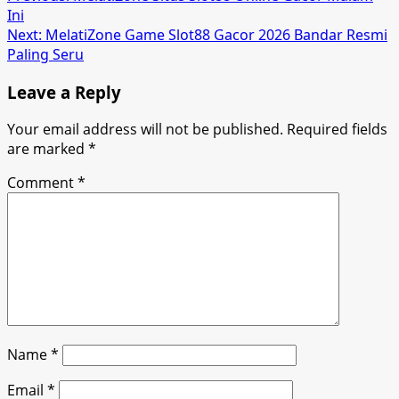
Ini
navigation
Next:
MelatiZone Game Slot88 Gacor 2026 Bandar Resmi
Paling Seru
Leave a Reply
Your email address will not be published.
Required fields
are marked
*
Comment
*
Name
*
Email
*