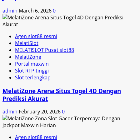
admin
March 6, 2026
0
Agen slot88 resmi
MelatiSlot
MELATISLOT Pusat slot88
MelatiZone
Portal maxwin
Slot RTP tinggi
Slot terlengkap
MelatiZone Arena Situs Togel 4D Dengan
Prediksi Akurat
admin
February 20, 2026
0
Agen slot88 resmi