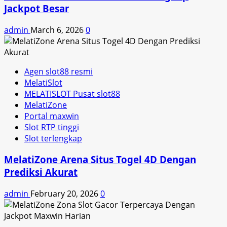
Jackpot Besar
admin
March 6, 2026
0
Agen slot88 resmi
MelatiSlot
MELATISLOT Pusat slot88
MelatiZone
Portal maxwin
Slot RTP tinggi
Slot terlengkap
MelatiZone Arena Situs Togel 4D Dengan
Prediksi Akurat
admin
February 20, 2026
0