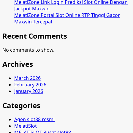
MelatiZone Link Login Prediksi Slot Online Dengan
Jackpot Maxwin
MelatiZone Portal Slot Online RTP Tinggi Gacor
Maxwin Tercepat
Recent Comments
No comments to show.
Archives
March 2026
February 2026
January 2026
Categories
Agen slot88 resmi
MelatiSlot
MELATISLOT Pusat slot88