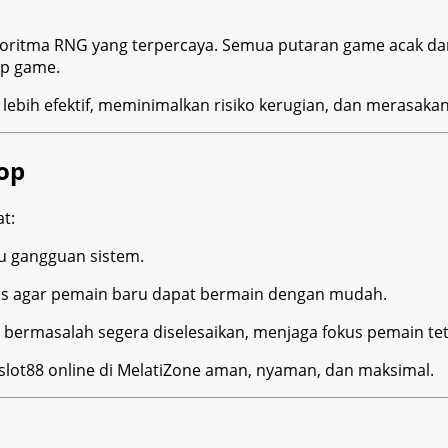
ritma RNG yang terpercaya. Semua putaran game acak dan t
p game.
 lebih efektif, meminimalkan risiko kerugian, dan merasa
op
t:
au gangguan sistem.
ips agar pemain baru dapat bermain dengan mudah.
g bermasalah segera diselesaikan, menjaga fokus pemain t
lot88 online di MelatiZone aman, nyaman, dan maksimal.