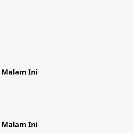
r Malam Ini
r Malam Ini