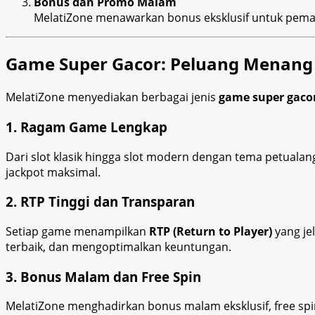
Bonus dan Promo Malam
MelatiZone menawarkan bonus eksklusif untuk pemain 
Game Super Gacor: Peluang Menang
MelatiZone menyediakan berbagai jenis
game super gaco
1. Ragam Game Lengkap
Dari slot klasik hingga slot modern dengan tema petualang
jackpot maksimal.
2. RTP Tinggi dan Transparan
Setiap game menampilkan
RTP (Return to Player)
yang je
terbaik, dan mengoptimalkan keuntungan.
3. Bonus Malam dan Free Spin
MelatiZone menghadirkan bonus malam eksklusif, free sp