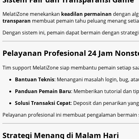
MelatiZone menekankan
keadilan permainan
dengan algo
transparan
membuat pemain tahu peluang menang setia
Dengan sistem ini, pemain dapat bermain dengan strategi
Pelayanan Profesional 24 Jam Nonst
Tim support MelatiZone siap membantu pemain setiap saa
Bantuan Teknis
: Menangani masalah login, bug, at
Panduan Pemain Baru
: Memberikan tutorial dan t
Solusi Transaksi Cepat
: Deposit dan penarikan yan
Pelayanan profesional ini membuat pengalaman bermain s
Strategi Menang di Malam Hari