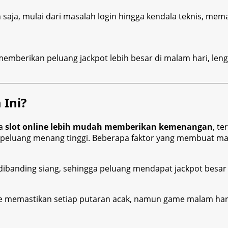
 saja, mulai dari masalah login hingga kendala teknis, m
emberikan peluang jackpot lebih besar di malam hari, len
 Ini?
na
slot online lebih mudah memberikan kemenangan
, t
 peluang menang tinggi. Beberapa faktor yang membuat ma
 dibanding siang, sehingga peluang mendapat jackpot besar 
memastikan setiap putaran acak, namun game malam hari 