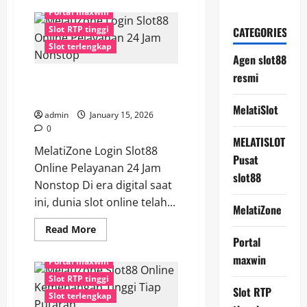
MelatiZone
Portal maxwin
Skema
Portal
Slot RTP tinggi
CATEGORIES
Login
Slot
Slot terlengkap
Online
Agen slot88
Anti
Rugi
resmi
MelatiZone Login Slot88 Online
Pelayanan 24 Jam Nonstop
MelatiSlot
admin
January 15, 2026
0
MELATISLOT
MelatiZone Login Slot88
Pusat
Online Pelayanan 24 Jam
slot88
Nonstop Di era digital saat
ini, dunia slot online telah...
MelatiZone
Agen slot88 resmi
MELATISLOT Pusat slot88
Read
Read More
more
Portal
MelatiZone
about
MelatiZone
maxwin
Portal maxwin
Login
Slot88
Slot RTP tinggi
Online
Slot RTP
Pelayanan
Slot terlengkap
24