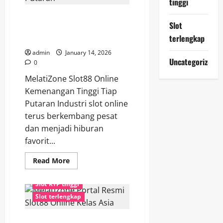
tinggi
Jam
Nonstop
MelatiZone Slot88 Online
Slot
Kemenangan Tinggi Tiap
terlengkap
Putaran
admin
January 14, 2026
Uncategorized
0
MelatiZone Slot88 Online
Kemenangan Tinggi Tiap
Putaran Industri slot online
terus berkembang pesat
dan menjadi hiburan
Agen slot88 resmi
favorit...
MELATISLOT Pusat slot88
MelatiZone
Read
Read More
more
Portal maxwin
about
MelatiZone
Slot RTP tinggi
Slot88
Online
Slot terlengkap
Kemenangan
Tinggi
Tiap
MelatiZone Portal Resmi Slot88
Putaran