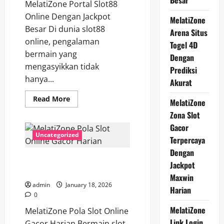
Besar
MelatiZone Portal Slot88
Online Dengan Jackpot
MelatiZone
Besar Di dunia slot88
Arena Situs
online, pengalaman
Togel 4D
bermain yang
Dengan
mengasyikkan tidak
Prediksi
hanya...
Akurat
Read
Read More
MelatiZone
more
about
Zona Slot
MelatiZone
Portal
Gacor
Slot88
Uncategorized
Terpercaya
Online
Dengan
Dengan
Jackpot
MelatiZone Pola Slot Online
Besar
Jackpot
Gacor Harian
Maxwin
admin
January 18, 2026
Harian
0
MelatiZone
MelatiZone Pola Slot Online
Link Login
Gacor Harian Bermain slot