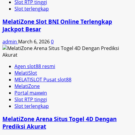
Slot RTP tinggi
Slot terlengkap
MelatiZone Slot BNI Online Terlengkap
Jackpot Besar
admin
March 6, 2026
0
Agen slot88 resmi
MelatiSlot
MELATISLOT Pusat slot88
MelatiZone
Portal maxwin
Slot RTP tinggi
Slot terlengkap
MelatiZone Arena Situs Togel 4D Dengan
Prediksi Akurat