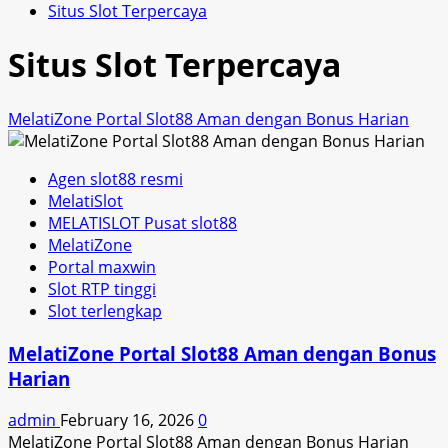
Situs Slot Terpercaya
Situs Slot Terpercaya
MelatiZone Portal Slot88 Aman dengan Bonus Harian
Agen slot88 resmi
MelatiSlot
MELATISLOT Pusat slot88
MelatiZone
Portal maxwin
Slot RTP tinggi
Slot terlengkap
MelatiZone Portal Slot88 Aman dengan Bonus
Harian
admin
February 16, 2026
0
MelatiZone Portal Slot88 Aman dengan Bonus Harian