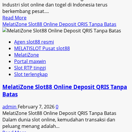
Industri slot online dan togel di Indonesia terus
berkembang pesat....
Read
Read More
more
MelatiZone Slot88 Online Deposit QRIS Tanpa Batas
about
MelatiZone
Agen slot88 resmi
Portal
MELATISLOT Pusat slot88
Slot88
MelatiZone
Aman
Portal maxwin
dengan
Slot RTP tinggi
Bonus
Slot terlengkap
Harian
MelatiZone Slot88 Online Deposit QRIS Tanpa
Batas
admin
February 7, 2026
0
MelatiZone Slot88 Online Deposit QRIS Tanpa Batas
Dalam dunia slot online, kemudahan transaksi dan
peluang menang adalah...