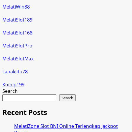
MelatiWin88
MelatiSlot189
MelatiSlot168
MelatiSlotPro
MelatiSlotMax
LapakJitu78
KoinJp199
Search
Search
Recent Posts
MelatiZone Slot BNI Online Terlengkap Jackpot