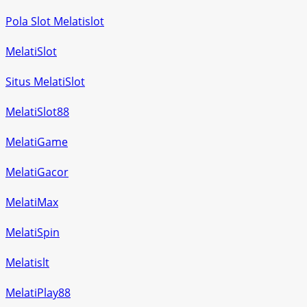
Situs
Resmi
Pola Slot Melatislot
Slot
Online
MelatiSlot
Login
Alternatif
Situs MelatiSlot
Aman
Bonus
MelatiSlot88
Melimpah
MelatiGame
MelatiGacor
MelatiMax
MelatiSpin
Melatislt
MelatiPlay88