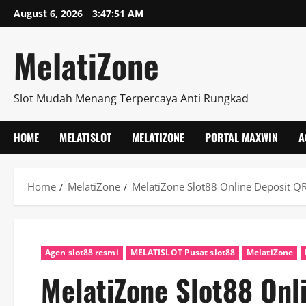
Skip
August 6, 2026
3:47:52 AM
to
content
MelatiZone
Slot Mudah Menang Terpercaya Anti Rungkad
HOME
MELATISLOT
MELATIZONE
PORTAL MAXWIN
A
Home
MelatiZone
MelatiZone Slot88 Online Deposit QR
Agen slot88 resmi
MELATISLOT Pusat slot88
MelatiZone
MelatiZone Slot88 Onl