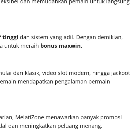
fleksibel dan memudahkan pemain untuk langsung
 tinggi
dan sistem yang adil. Dengan demikian,
ma untuk meraih
bonus maxwin
.
lai dari klasik, video slot modern, hingga jackpot
r pemain mendapatkan pengalaman bermain
harian, MelatiZone menawarkan banyak promosi
l dan meningkatkan peluang menang.