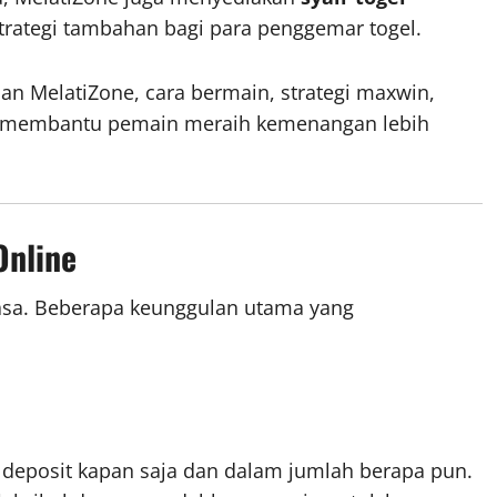
trategi tambahan bagi para penggemar togel.
an MelatiZone, cara bermain, strategi maxwin,
isa membantu pemain meraih kemenangan lebih
Online
iasa. Beberapa keunggulan utama yang
deposit kapan saja dan dalam jumlah berapa pun.