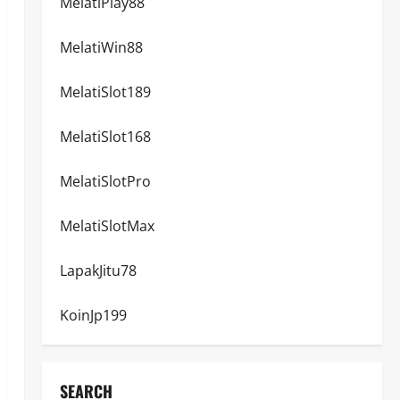
MelatiPlay88
MelatiWin88
MelatiSlot189
MelatiSlot168
MelatiSlotPro
MelatiSlotMax
LapakJitu78
KoinJp199
SEARCH