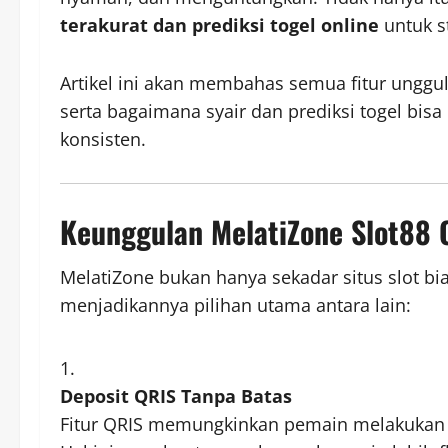
terakurat dan prediksi togel online
untuk s
Artikel ini akan membahas semua fitur unggul
serta bagaimana syair dan prediksi togel b
konsisten.
Keunggulan MelatiZone Slot88 
MelatiZone bukan hanya sekadar situs slot b
menjadikannya pilihan utama antara lain:
Deposit QRIS Tanpa Batas
Fitur QRIS memungkinkan pemain melakukan 