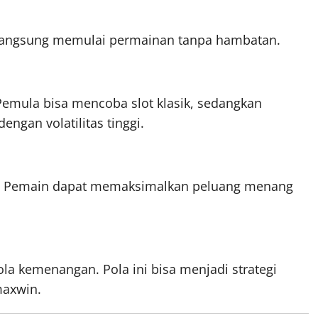
langsung memulai permainan tanpa hambatan.
emula bisa mencoba slot klasik, sedangkan
engan volatilitas tinggi.
. Pemain dapat memaksimalkan peluang menang
la kemenangan. Pola ini bisa menjadi strategi
maxwin.