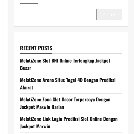
Search
RECENT POSTS
MelatiZone Slot BNI Online Terlengkap Jackpot
Besar
MelatiZone Arena Situs Togel 4D Dengan Prediksi
Akurat
MelatiZone Zona Slot Gacor Terpercaya Dengan
Jackpot Maxwin Harian
MelatiZone Link Login Prediksi Slot Online Dengan
Jackpot Maxwin