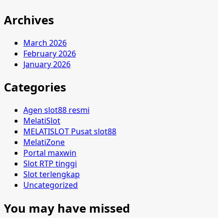
Archives
March 2026
February 2026
January 2026
Categories
Agen slot88 resmi
MelatiSlot
MELATISLOT Pusat slot88
MelatiZone
Portal maxwin
Slot RTP tinggi
Slot terlengkap
Uncategorized
You may have missed