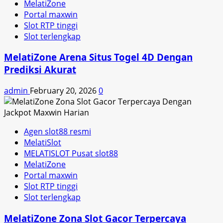
MelatiZone
Portal maxwin
Slot RTP tinggi
Slot terlengkap
MelatiZone Arena Situs Togel 4D Dengan
Prediksi Akurat
admin
February 20, 2026
0
Agen slot88 resmi
MelatiSlot
MELATISLOT Pusat slot88
MelatiZone
Portal maxwin
Slot RTP tinggi
Slot terlengkap
MelatiZone Zona Slot Gacor Terpercaya