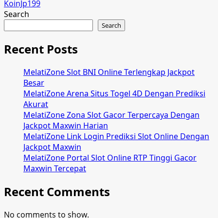
KoinJp199
Search
Search
Recent Posts
MelatiZone Slot BNI Online Terlengkap Jackpot
Besar
MelatiZone Arena Situs Togel 4D Dengan Prediksi
Akurat
MelatiZone Zona Slot Gacor Terpercaya Dengan
Jackpot Maxwin Harian
MelatiZone Link Login Prediksi Slot Online Dengan
Jackpot Maxwin
MelatiZone Portal Slot Online RTP Tinggi Gacor
Maxwin Tercepat
Recent Comments
No comments to show.