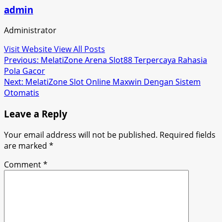
admin
Administrator
Visit Website
View All Posts
Post
Previous:
MelatiZone Arena Slot88 Terpercaya Rahasia
Pola Gacor
navigation
Next:
MelatiZone Slot Online Maxwin Dengan Sistem
Otomatis
Leave a Reply
Your email address will not be published.
Required fields
are marked
*
Comment
*