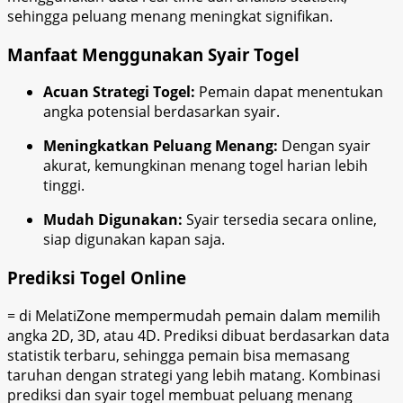
sehingga peluang menang meningkat signifikan.
Manfaat Menggunakan Syair Togel
Acuan Strategi Togel:
Pemain dapat menentukan
angka potensial berdasarkan syair.
Meningkatkan Peluang Menang:
Dengan syair
akurat, kemungkinan menang togel harian lebih
tinggi.
Mudah Digunakan:
Syair tersedia secara online,
siap digunakan kapan saja.
Prediksi Togel Online
= di MelatiZone mempermudah pemain dalam memilih
angka 2D, 3D, atau 4D. Prediksi dibuat berdasarkan data
statistik terbaru, sehingga pemain bisa memasang
taruhan dengan strategi yang lebih matang. Kombinasi
prediksi dan syair togel membuat peluang menang