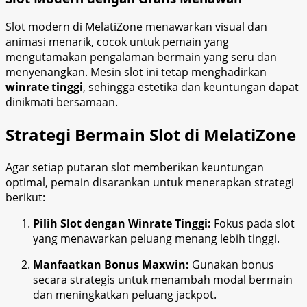
Slot modern di MelatiZone menawarkan visual dan
animasi menarik, cocok untuk pemain yang
mengutamakan pengalaman bermain yang seru dan
menyenangkan. Mesin slot ini tetap menghadirkan
winrate tinggi
, sehingga estetika dan keuntungan dapat
dinikmati bersamaan.
Strategi Bermain Slot di MelatiZone
Agar setiap putaran slot memberikan keuntungan
optimal, pemain disarankan untuk menerapkan strategi
berikut:
Pilih Slot dengan Winrate Tinggi:
Fokus pada slot
yang menawarkan peluang menang lebih tinggi.
Manfaatkan Bonus Maxwin:
Gunakan bonus
secara strategis untuk menambah modal bermain
dan meningkatkan peluang jackpot.