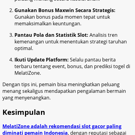
Gunakan Bonus Maxwin Secara Strategis:
Gunakan bonus pada momen tepat untuk
memaksimalkan keuntungan.
Pantau Pola dan Statistik Slot:
Analisis tren
kemenangan untuk menentukan strategi taruhan
optimal.
Ikuti Update Platform:
Selalu pantau berita
terbaru tentang event, bonus, dan prediksi togel di
MelatiZone.
Dengan tips ini, pemain bisa meningkatkan peluang
menang sekaligus mendapatkan pengalaman bermain
yang menyenangkan.
Kesimpulan
MelatiZone adalah rekomendasi slot gacor paling
diminati pemain Indonesia
, dengan reputasi sebagai