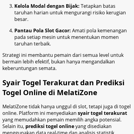
Kelola Modal dengan Bijak:
Tetapkan batas
taruhan harian untuk mengurangi risiko kerugian
besar.
Pantau Pola Slot Gacor:
Amati pola kemenangan
pada setiap mesin untuk menentukan momen
taruhan terbaik.
Strategi ini membantu pemain dari semua level untuk
bermain lebih efektif, bukan hanya mengandalkan
keberuntungan semata.
Syair Togel Terakurat dan Prediksi
Togel Online di MelatiZone
MelatiZone tidak hanya unggul di slot, tetapi juga di togel
online. Platform ini menyediakan
syair togel terakurat
yang memudahkan pemain memilih angka potensial.
Selain itu,
prediksi togel online
yang disediakan
menggunakan data real-time dan analisis statistik,