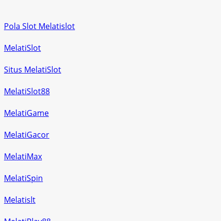
Pola Slot Melatislot
MelatiSlot
Situs MelatiSlot
MelatiSlot88
MelatiGame
MelatiGacor
MelatiMax
MelatiSpin
Melatislt