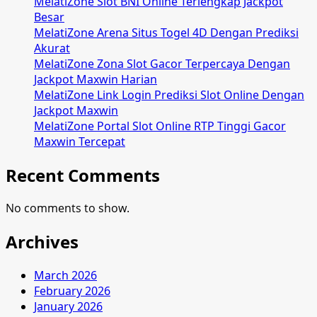
MelatiZone Slot BNI Online Terlengkap Jackpot
Besar
MelatiZone Arena Situs Togel 4D Dengan Prediksi
Akurat
MelatiZone Zona Slot Gacor Terpercaya Dengan
Jackpot Maxwin Harian
MelatiZone Link Login Prediksi Slot Online Dengan
Jackpot Maxwin
MelatiZone Portal Slot Online RTP Tinggi Gacor
Maxwin Tercepat
Recent Comments
No comments to show.
Archives
March 2026
February 2026
January 2026