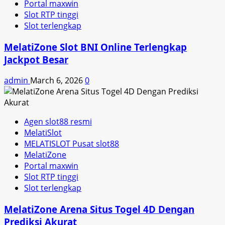
Portal maxwin
Slot RTP tinggi
Slot terlengkap
MelatiZone Slot BNI Online Terlengkap
Jackpot Besar
admin
March 6, 2026
0
Agen slot88 resmi
MelatiSlot
MELATISLOT Pusat slot88
MelatiZone
Portal maxwin
Slot RTP tinggi
Slot terlengkap
MelatiZone Arena Situs Togel 4D Dengan
Prediksi Akurat