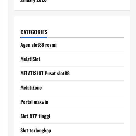
CATEGORIES
Agen slot88 resmi
MelatiSlot
MELATISLOT Pusat slot88
MelatiZone
Portal maxwin
Slot RTP tinggi
Slot terlengkap