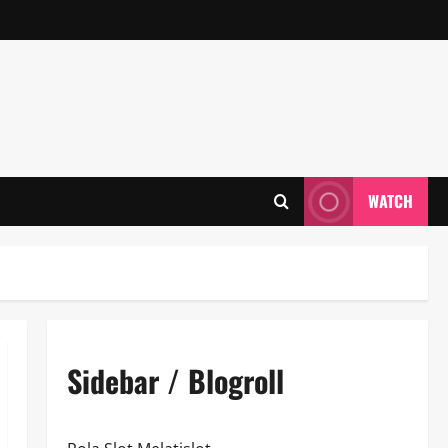
WATCH
Sidebar / Blogroll