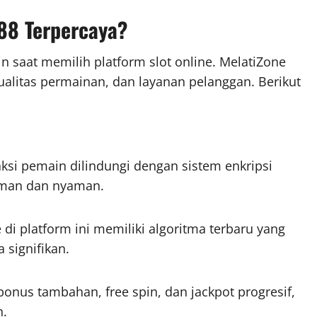
88 Terpercaya?
 saat memilih platform slot online. MelatiZone
alitas permainan, dan layanan pelanggan. Berikut
si pemain dilindungi dengan sistem enkripsi
man dan nyaman.
i platform ini memiliki algoritma terbaru yang
signifikan.
onus tambahan, free spin, dan jackpot progresif,
n.