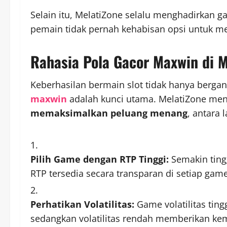
Selain itu, MelatiZone selalu menghadirkan g
pemain tidak pernah kehabisan opsi untuk 
Rahasia Pola Gacor Maxwin di M
Keberhasilan bermain slot tidak hanya ber
maxwin
adalah kunci utama. MelatiZone me
memaksimalkan peluang menang
, antara l
Pilih Game dengan RTP Tinggi:
Semakin ting
RTP tersedia secara transparan di setiap game
Perhatikan Volatilitas:
Game volatilitas tin
sedangkan volatilitas rendah memberikan ke