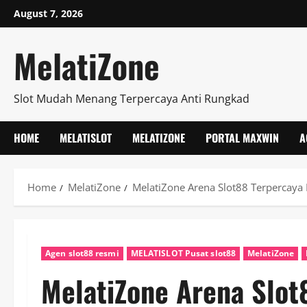
Skip
August 7, 2026
to
content
MelatiZone
Slot Mudah Menang Terpercaya Anti Rungkad
HOME
MELATISLOT
MELATIZONE
PORTAL MAXWIN
A
Home
MelatiZone
MelatiZone Arena Slot88 Terpercaya 
Agen slot88 resmi
MELATISLOT Pusat slot88
MelatiZone
MelatiZone Arena Slot