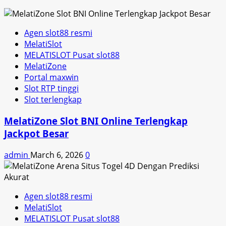
Agen slot88 resmi
MelatiSlot
MELATISLOT Pusat slot88
MelatiZone
Portal maxwin
Slot RTP tinggi
Slot terlengkap
MelatiZone Slot BNI Online Terlengkap
Jackpot Besar
admin
March 6, 2026
0
Agen slot88 resmi
MelatiSlot
MELATISLOT Pusat slot88