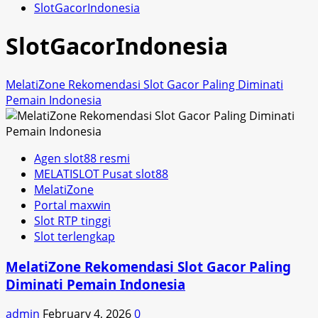
SlotGacorIndonesia
SlotGacorIndonesia
MelatiZone Rekomendasi Slot Gacor Paling Diminati
Pemain Indonesia
Agen slot88 resmi
MELATISLOT Pusat slot88
MelatiZone
Portal maxwin
Slot RTP tinggi
Slot terlengkap
MelatiZone Rekomendasi Slot Gacor Paling
Diminati Pemain Indonesia
admin
February 4, 2026
0