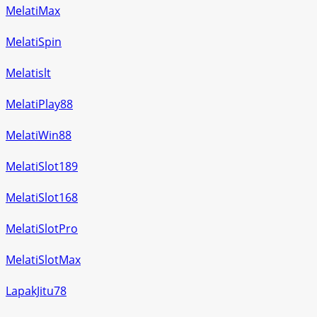
MelatiMax
MelatiSpin
Melatislt
MelatiPlay88
MelatiWin88
MelatiSlot189
MelatiSlot168
MelatiSlotPro
MelatiSlotMax
LapakJitu78