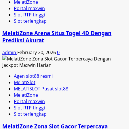
MelatiZone
Portal maxwin
Slot RTP tinggi
Slot terlengkap
MelatiZone Arena Situs Togel 4D Dengan
Prediksi Akurat
admin
February 20, 2026
0
Agen slot88 resmi
MelatiSlot
MELATISLOT Pusat slot88
MelatiZone
Portal maxwin
Slot RTP tinggi
Slot terlengkap
MelatiZone Zona Slot Gacor Terpercaya