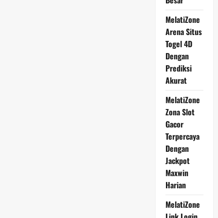
Besar
MelatiZone
Arena Situs
Togel 4D
Dengan
Prediksi
Akurat
MelatiZone
Zona Slot
Gacor
Terpercaya
Dengan
Jackpot
Maxwin
Harian
MelatiZone
Link Login