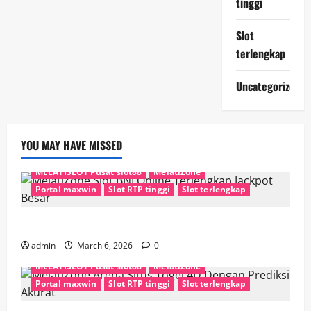
tinggi
Slot
terlengkap
Uncategorized
YOU MAY HAVE MISSED
Agen slot88 resmi
MelatiSlot
MELATISLOT Pusat slot88
MelatiZone
Portal maxwin
Slot RTP tinggi
Slot terlengkap
MelatiZone Slot BNI Online Terlengkap Jackpot Besar
admin
March 6, 2026
0
Agen slot88 resmi
MelatiSlot
MELATISLOT Pusat slot88
MelatiZone
Portal maxwin
Slot RTP tinggi
Slot terlengkap