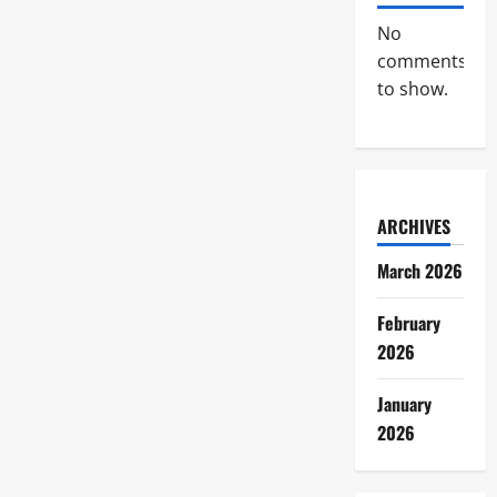
No
comments
to show.
ARCHIVES
March 2026
February
2026
January
2026