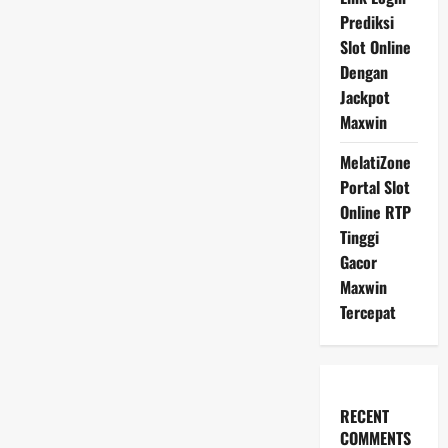
Prediksi
Slot Online
Dengan
Jackpot
Maxwin
MelatiZone
Portal Slot
Online RTP
Tinggi
Gacor
Maxwin
Tercepat
RECENT
COMMENTS