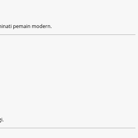
inati pemain modern.
i.