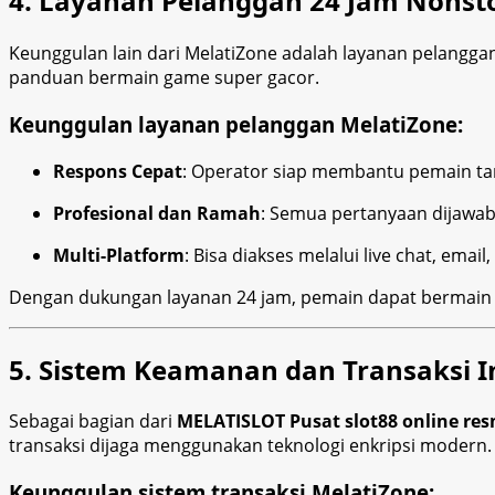
4. Layanan Pelanggan 24 Jam Nonst
Keunggulan lain dari MelatiZone adalah layanan pelangga
panduan bermain game super gacor.
Keunggulan layanan pelanggan MelatiZone:
Respons Cepat
: Operator siap membantu pemain t
Profesional dan Ramah
: Semua pertanyaan dijawab
Multi-Platform
: Bisa diakses melalui live chat, emai
Dengan dukungan layanan 24 jam, pemain dapat bermain 
5. Sistem Keamanan dan Transaksi I
Sebagai bagian dari
MELATISLOT Pusat slot88 online re
transaksi dijaga menggunakan teknologi enkripsi modern.
Keunggulan sistem transaksi MelatiZone: