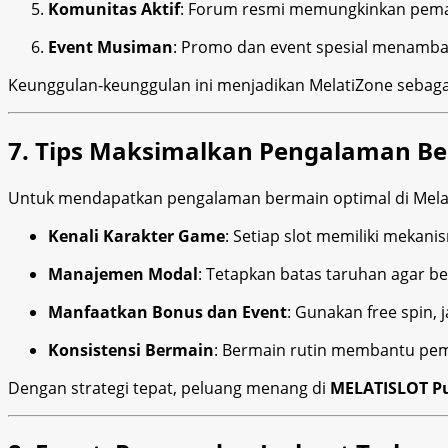
Komunitas Aktif
: Forum resmi memungkinkan pemain
Event Musiman
: Promo dan event spesial menamb
Keunggulan-keunggulan ini menjadikan MelatiZone sebag
7. Tips Maksimalkan Pengalaman B
Untuk mendapatkan pengalaman bermain optimal di Melat
Kenali Karakter Game
: Setiap slot memiliki mekani
Manajemen Modal
: Tetapkan batas taruhan agar b
Manfaatkan Bonus dan Event
: Gunakan free spin,
Konsistensi Bermain
: Bermain rutin membantu pem
Dengan strategi tepat, peluang menang di
MELATISLOT Pu