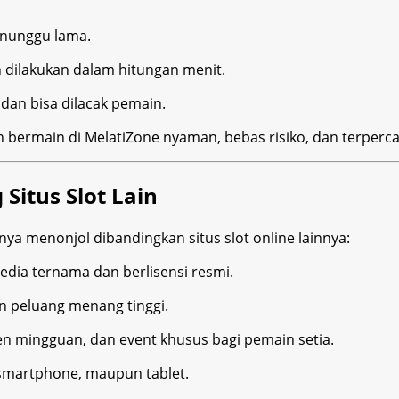
enunggu lama.
 dilakukan dalam hitungan menit.
s dan bisa dilacak pemain.
ermain di MelatiZone nyaman, bebas risiko, dan terperca
Situs Slot Lain
a menonjol dibandingkan situs slot online lainnya:
edia ternama dan berlisensi resmi.
n peluang menang tinggi.
en mingguan, dan event khusus bagi pemain setia.
, smartphone, maupun tablet.