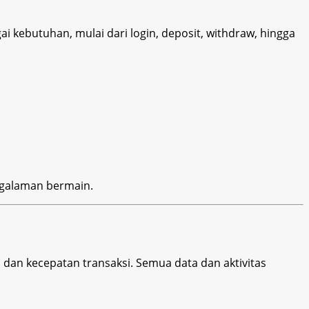
 kebutuhan, mulai dari login, deposit, withdraw, hingga
ngalaman bermain.
an kecepatan transaksi. Semua data dan aktivitas