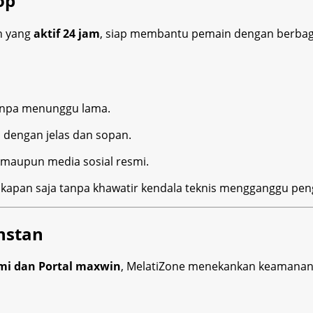
op
n yang
aktif 24 jam
, siap membantu pemain dengan berbagai
anpa menunggu lama.
 dengan jelas dan sopan.
l, maupun media sosial resmi.
kapan saja tanpa khawatir kendala teknis mengganggu pe
nstan
smi dan Portal maxwin
, MelatiZone menekankan keamanan d