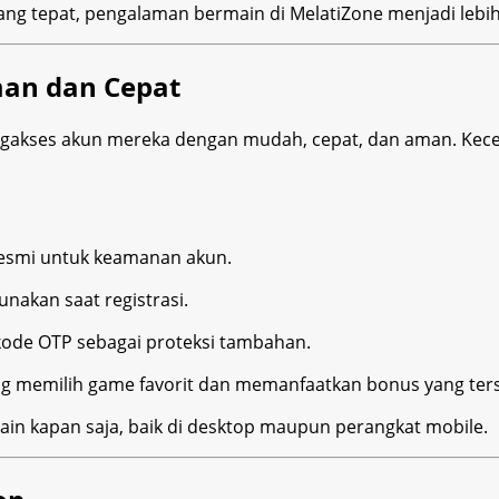
ng tepat, pengalaman bermain di MelatiZone menjadi leb
man dan Cepat
ngakses akun mereka dengan mudah, cepat, dan aman. Kece
resmi untuk keamanan akun.
unakan saat registrasi.
kode OTP sebagai proteksi tambahan.
ung memilih game favorit dan memanfaatkan bonus yang ters
ain kapan saja, baik di desktop maupun perangkat mobile.