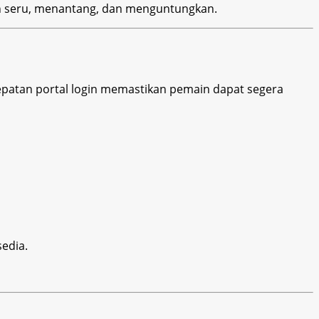
ih seru, menantang, dan menguntungkan.
patan portal login memastikan pemain dapat segera
edia.