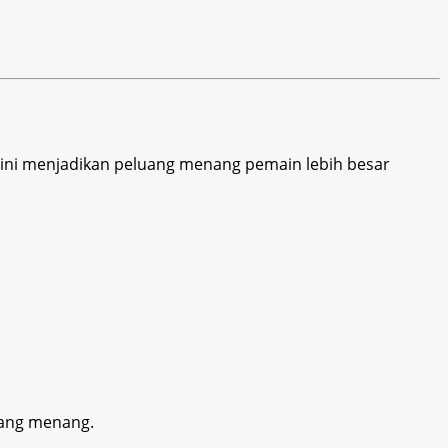
al ini menjadikan peluang menang pemain lebih besar
uang menang.