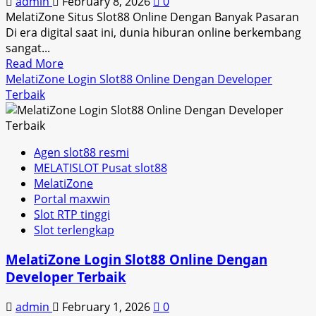
admin
February 8, 2026
0
MelatiZone Situs Slot88 Online Dengan Banyak Pasaran
Di era digital saat ini, dunia hiburan online berkembang
sangat...
Read
Read More
more
MelatiZone Login Slot88 Online Dengan Developer
about
Terbaik
MelatiZone
Situs
Slot88
Agen slot88 resmi
Online
MELATISLOT Pusat slot88
Dengan
MelatiZone
Banyak
Portal maxwin
Pasaran
Slot RTP tinggi
Slot terlengkap
MelatiZone Login Slot88 Online Dengan
Developer Terbaik
admin
February 1, 2026
0