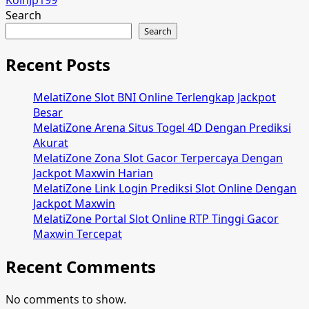
KoinJp199
Search
Search
Recent Posts
MelatiZone Slot BNI Online Terlengkap Jackpot
Besar
MelatiZone Arena Situs Togel 4D Dengan Prediksi
Akurat
MelatiZone Zona Slot Gacor Terpercaya Dengan
Jackpot Maxwin Harian
MelatiZone Link Login Prediksi Slot Online Dengan
Jackpot Maxwin
MelatiZone Portal Slot Online RTP Tinggi Gacor
Maxwin Tercepat
Recent Comments
No comments to show.