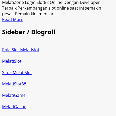
MelatiZone Login Slot88 Online Dengan Developer
Terbaik Perkembangan slot online saat ini semakin
pesat. Pemain kini mencari...
Read
Read More
more
Sidebar / Blogroll
about
MelatiZone
Login
Slot88
Pola Slot Melatislot
Online
Dengan
MelatiSlot
Developer
Terbaik
Situs MelatiSlot
MelatiSlot88
MelatiGame
MelatiGacor