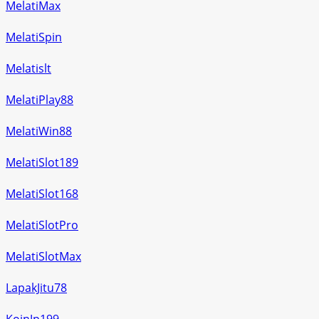
MelatiMax
MelatiSpin
Melatislt
MelatiPlay88
MelatiWin88
MelatiSlot189
MelatiSlot168
MelatiSlotPro
MelatiSlotMax
LapakJitu78