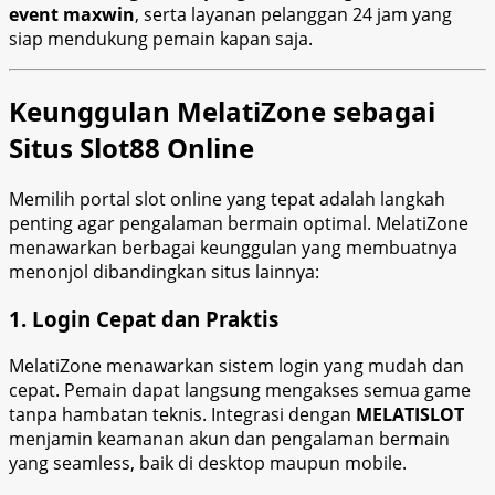
event maxwin
, serta layanan pelanggan 24 jam yang
siap mendukung pemain kapan saja.
Keunggulan MelatiZone sebagai
Situs Slot88 Online
Memilih portal slot online yang tepat adalah langkah
penting agar pengalaman bermain optimal. MelatiZone
menawarkan berbagai keunggulan yang membuatnya
menonjol dibandingkan situs lainnya:
1. Login Cepat dan Praktis
MelatiZone menawarkan sistem login yang mudah dan
cepat. Pemain dapat langsung mengakses semua game
tanpa hambatan teknis. Integrasi dengan
MELATISLOT
menjamin keamanan akun dan pengalaman bermain
yang seamless, baik di desktop maupun mobile.