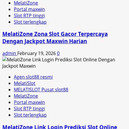
MelatiZone
Portal maxwin
Slot RTP tinggi
Slot terlengkap
MelatiZone Zona Slot Gacor Terpercaya
Dengan Jackpot Maxwin Harian
admin
February 19, 2026
0
Agen slot88 resmi
MelatiSlot
MELATISLOT Pusat slot88
MelatiZone
Portal maxwin
Slot RTP tinggi
Slot terlengkap
MelatiZone Link Login Prediksi Slot Online