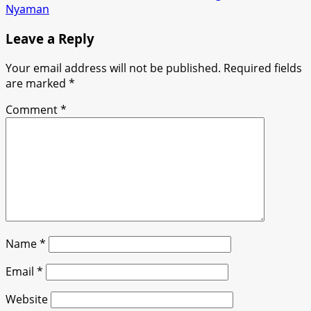
Nyaman
Leave a Reply
Your email address will not be published.
Required fields
are marked
*
Comment
*
Name
*
Email
*
Website