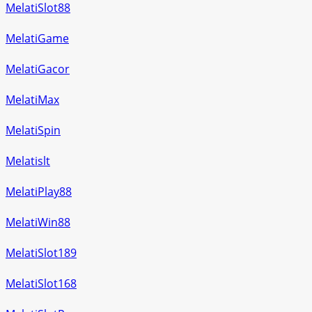
MelatiSlot88
MelatiGame
MelatiGacor
MelatiMax
MelatiSpin
Melatislt
MelatiPlay88
MelatiWin88
MelatiSlot189
MelatiSlot168