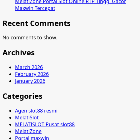
MelatiZone Portal Slot Online RTP Tinggi Gacor
Maxwin Tercepat
Recent Comments
No comments to show.
Archives
March 2026
February 2026
January 2026
Categories
Agen slot88 resmi
MelatiSlot
MELATISLOT Pusat slot88
MelatiZone
Portal maxwin