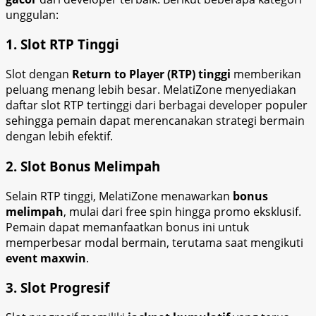
unggulan:
1. Slot RTP Tinggi
Slot dengan
Return to Player (RTP) tinggi
memberikan
peluang menang lebih besar. MelatiZone menyediakan
daftar slot RTP tertinggi dari berbagai developer populer
sehingga pemain dapat merencanakan strategi bermain
dengan lebih efektif.
2. Slot Bonus Melimpah
Selain RTP tinggi, MelatiZone menawarkan
bonus
melimpah
, mulai dari free spin hingga promo eksklusif.
Pemain dapat memanfaatkan bonus ini untuk
memperbesar modal bermain, terutama saat mengikuti
event maxwin
.
3. Slot Progresif