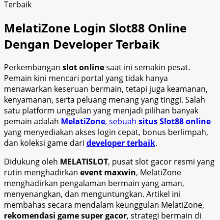
Terbaik
MelatiZone Login Slot88 Online
Dengan Developer Terbaik
Perkembangan
slot online
saat ini semakin pesat.
Pemain kini mencari portal yang tidak hanya
menawarkan keseruan bermain, tetapi juga keamanan,
kenyamanan, serta peluang menang yang tinggi. Salah
satu platform unggulan yang menjadi pilihan banyak
pemain adalah
MelatiZone
, sebuah
situs Slot88 online
yang menyediakan akses login cepat, bonus berlimpah,
dan koleksi game dari
developer terbaik
.
Didukung oleh
MELATISLOT
, pusat slot gacor resmi yang
rutin menghadirkan
event maxwin
, MelatiZone
menghadirkan pengalaman bermain yang aman,
menyenangkan, dan menguntungkan. Artikel ini
membahas secara mendalam keunggulan MelatiZone,
rekomendasi game super gacor
, strategi bermain di