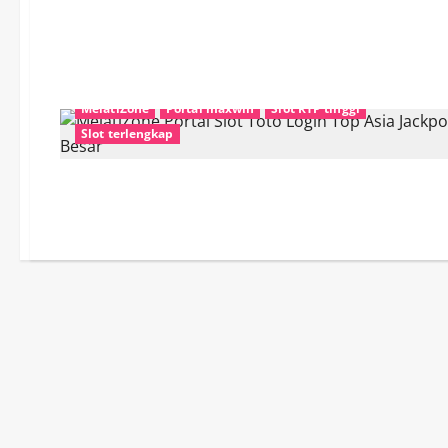
Agen slot88 resmi
MELATISLOT Pusat slot88
MelatiZone
Portal maxwin
Slot RTP tinggi
Slot terlengkap