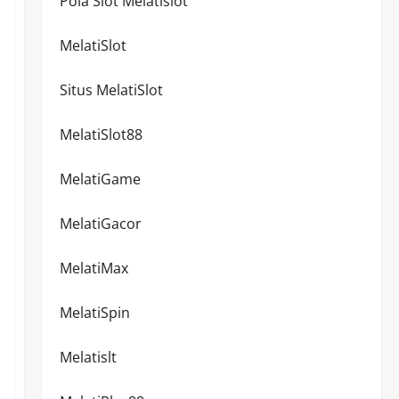
Pola Slot Melatislot
MelatiSlot
Situs MelatiSlot
MelatiSlot88
MelatiGame
MelatiGacor
MelatiMax
MelatiSpin
Melatislt