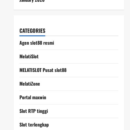
CATEGORIES
Agen slot88 resmi
MelatiSlot
MELATISLOT Pusat slot88
MelatiZone
Portal maxwin
Slot RTP tinggi
Slot terlengkap