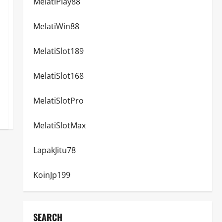
MelatiPlay88
MelatiWin88
MelatiSlot189
MelatiSlot168
MelatiSlotPro
MelatiSlotMax
LapakJitu78
KoinJp199
SEARCH