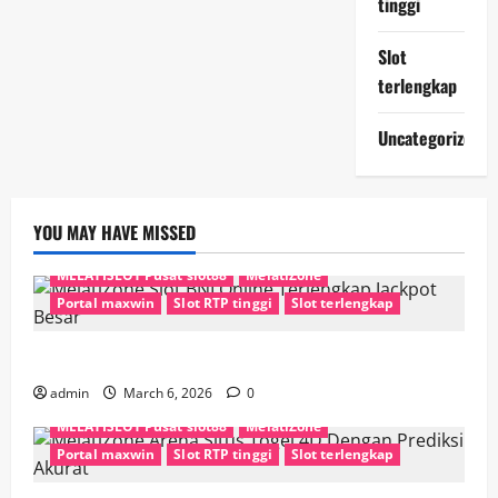
tinggi
Slot
terlengkap
Uncategorized
YOU MAY HAVE MISSED
Agen slot88 resmi
MelatiSlot
MELATISLOT Pusat slot88
MelatiZone
Portal maxwin
Slot RTP tinggi
Slot terlengkap
MelatiZone Slot BNI Online Terlengkap Jackpot Besar
admin
March 6, 2026
0
Agen slot88 resmi
MelatiSlot
MELATISLOT Pusat slot88
MelatiZone
Portal maxwin
Slot RTP tinggi
Slot terlengkap