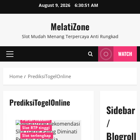
Skip
August 9, 2026
6:30:51 AM
to
content
MelatiZone
Slot Mudah Menang Terpercaya Anti Rungkad
WATCH
Primary
Menu
Home
PrediksiTogelOnline
Agen slot88 resmi
PrediksiTogelOnline
MELATISLOT Pusat slot88
Sidebar
MelatiZone
/
Portal maxwin
Slot RTP tinggi
Blogroll
Slot terlengkap