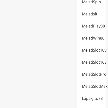
Pemain
MelatiSpin
Indonesia
Melatislt
MelatiPlay88
MelatiWin88
MelatiSlot189
MelatiSlot168
MelatiSlotPro
MelatiSlotMax
LapakJitu78