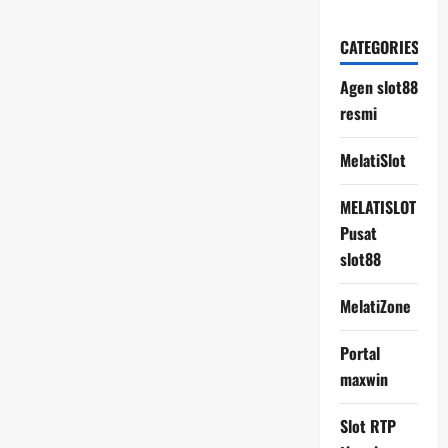
CATEGORIES
Agen slot88
resmi
MelatiSlot
MELATISLOT
Pusat
slot88
MelatiZone
Portal
maxwin
Slot RTP