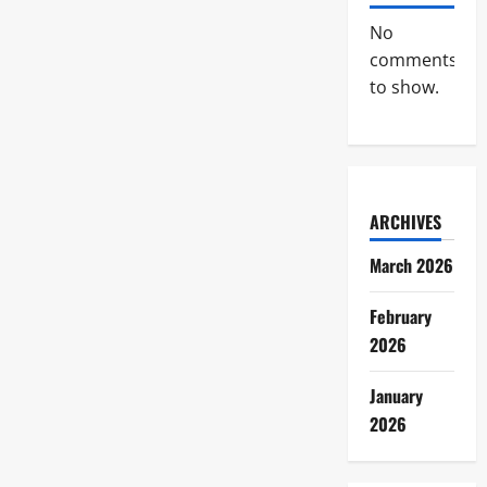
No
comments
to show.
ARCHIVES
March 2026
February
2026
January
2026