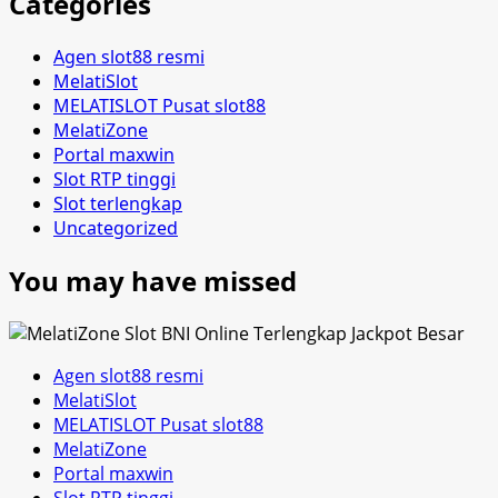
Categories
Agen slot88 resmi
MelatiSlot
MELATISLOT Pusat slot88
MelatiZone
Portal maxwin
Slot RTP tinggi
Slot terlengkap
Uncategorized
You may have missed
Agen slot88 resmi
MelatiSlot
MELATISLOT Pusat slot88
MelatiZone
Portal maxwin