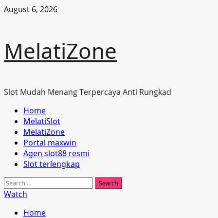
Skip
August 6, 2026
to
content
MelatiZone
Slot Mudah Menang Terpercaya Anti Rungkad
Primary
Home
Menu
MelatiSlot
MelatiZone
Portal maxwin
Agen slot88 resmi
Slot terlengkap
Search
for:
Watch
Home