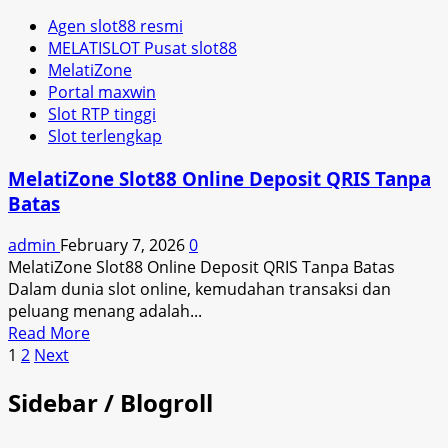
MelatiZone
Agen slot88 resmi
Situs
MELATISLOT Pusat slot88
Slot88
MelatiZone
Online
Portal maxwin
Dengan
Slot RTP tinggi
Banyak
Slot terlengkap
Pasaran
MelatiZone Slot88 Online Deposit QRIS Tanpa
Batas
admin
February 7, 2026
0
MelatiZone Slot88 Online Deposit QRIS Tanpa Batas
Dalam dunia slot online, kemudahan transaksi dan
peluang menang adalah...
Read
Read More
Posts
more
1
2
Next
about
pagination
Sidebar / Blogroll
MelatiZone
Slot88
Online