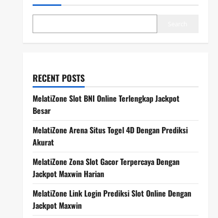
Search
RECENT POSTS
MelatiZone Slot BNI Online Terlengkap Jackpot
Besar
MelatiZone Arena Situs Togel 4D Dengan Prediksi
Akurat
MelatiZone Zona Slot Gacor Terpercaya Dengan
Jackpot Maxwin Harian
MelatiZone Link Login Prediksi Slot Online Dengan
Jackpot Maxwin