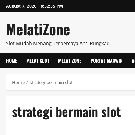
Skip
August 7, 2026
8:52:56 PM
to
content
MelatiZone
Slot Mudah Menang Terpercaya Anti Rungkad
HOME
MELATISLOT
MELATIZONE
PORTAL MAXWIN
A
Home
strategi bermain slot
strategi bermain slot