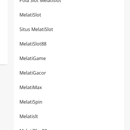
Pola Slot Melatislot
MelatiSlot
Situs MelatiSlot
MelatiSlot88
MelatiGame
MelatiGacor
MelatiMax
MelatiSpin
Melatislt