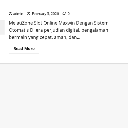
MelatiZone Slot Online Maxwin Dengan Sistem Otomatis
admin
February 5, 2026
0
MelatiZone Slot Online Maxwin Dengan Sistem
Otomatis Di era perjudian digital, pengalaman
bermain yang cepat, aman, dan...
Read
Read More
more
about
MelatiZone
Slot
Online
Maxwin
Dengan
Sistem
Otomatis