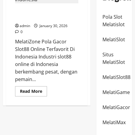
MelatiZone Pola Gacor Slot88
Pola Slot
Online Terfavorit Di Indonesia
Melatislot
admin
January 30, 2026
0
MelatiSlot
MelatiZone Pola Gacor
Slot88 Online Terfavorit Di
Situs
Indonesia Industri slot88
MelatiSlot
online di Indonesia
berkembang pesat, dengan
MelatiSlot88
pemain...
Read
Read More
MelatiGame
more
about
MelatiZone
MelatiGacor
Pola
Gacor
Slot88
Online
MelatiMax
Terfavorit
Di
Indonesia