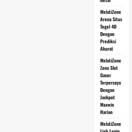
Besar
MelatiZone
Arena Situs
Togel 4D
Dengan
Prediksi
Akurat
MelatiZone
Zona Slot
Gacor
Terpercaya
Dengan
Jackpot
Maxwin
Harian
MelatiZone
Link Login