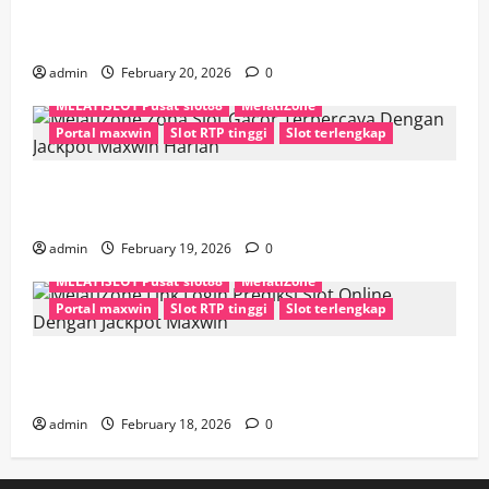
MelatiZone Arena Situs Togel 4D Dengan Prediksi
Akurat
admin
February 20, 2026
0
Agen slot88 resmi
MelatiSlot
MELATISLOT Pusat slot88
MelatiZone
Portal maxwin
Slot RTP tinggi
Slot terlengkap
MelatiZone Zona Slot Gacor Terpercaya Dengan
Jackpot Maxwin Harian
admin
February 19, 2026
0
Agen slot88 resmi
MelatiSlot
MELATISLOT Pusat slot88
MelatiZone
Portal maxwin
Slot RTP tinggi
Slot terlengkap
MelatiZone Link Login Prediksi Slot Online Dengan
Jackpot Maxwin
admin
February 18, 2026
0