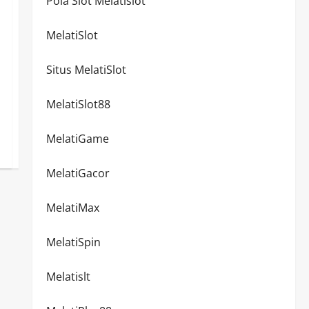
Pola Slot Melatislot
MelatiSlot
Situs MelatiSlot
MelatiSlot88
MelatiGame
MelatiGacor
MelatiMax
MelatiSpin
Melatislt