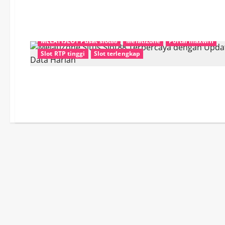
Agen slot88 resmi
MelatiSlot
MELATISLOT Pusat slot88
MelatiZone
Portal maxwin
Slot RTP tinggi
Slot terlengkap