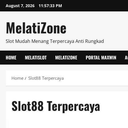
Skip
August 7, 2026
11:57:34 PM
to
content
MelatiZone
Slot Mudah Menang Terpercaya Anti Rungkad
HOME
MELATISLOT
MELATIZONE
PORTAL MAXWIN
A
Home
Slot88 Terpercaya
Slot88 Terpercaya