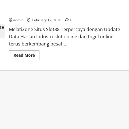
MelatiZone Situs Slot88 Terpercaya dengan Update Data
Harian
admin
February 12, 2026
0
MelatiZone Situs Slot88 Terpercaya dengan Update
Data Harian Industri slot online dan togel online
terus berkembang pesat...
Read
Read More
more
about
MelatiZone
Situs
Slot88
Terpercaya
dengan
Update
Data
Harian