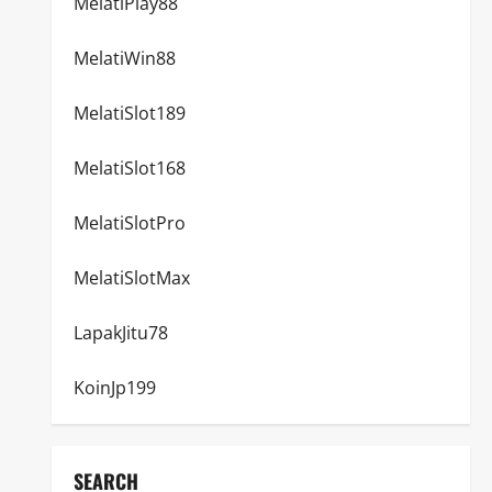
MelatiPlay88
MelatiWin88
MelatiSlot189
MelatiSlot168
MelatiSlotPro
MelatiSlotMax
LapakJitu78
KoinJp199
SEARCH