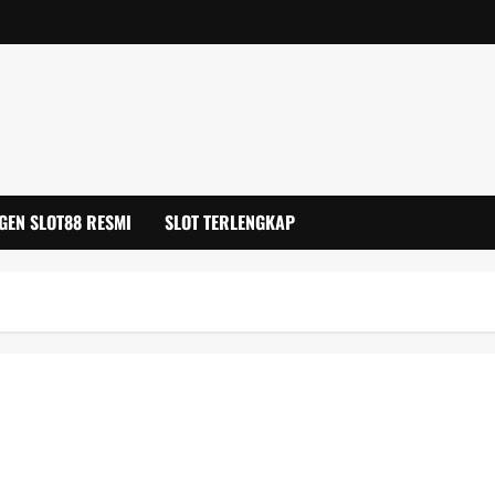
GEN SLOT88 RESMI
SLOT TERLENGKAP