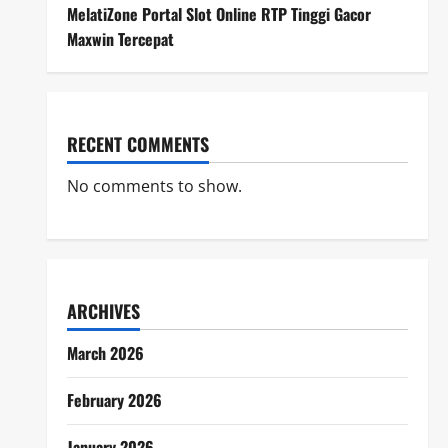
MelatiZone Portal Slot Online RTP Tinggi Gacor
Maxwin Tercepat
RECENT COMMENTS
No comments to show.
ARCHIVES
March 2026
February 2026
January 2026