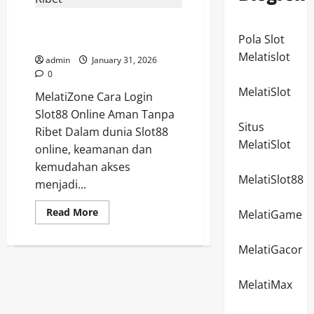
MelatiZone Cara Login Slot88
Pola Slot
Online Aman Tanpa Ribet
Melatislot
admin
January 31, 2026
0
MelatiSlot
MelatiZone Cara Login
Slot88 Online Aman Tanpa
Situs
Ribet Dalam dunia Slot88
MelatiSlot
online, keamanan dan
kemudahan akses
MelatiSlot88
menjadi...
Read
Read More
MelatiGame
more
about
MelatiZone
MelatiGacor
Cara
Login
Slot88
Online
MelatiMax
Aman
Tanpa
Ribet