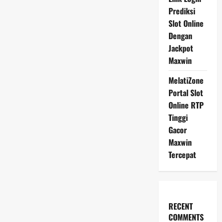
Prediksi
Slot Online
Dengan
Jackpot
Maxwin
MelatiZone
Portal Slot
Online RTP
Tinggi
Gacor
Maxwin
Tercepat
RECENT
COMMENTS