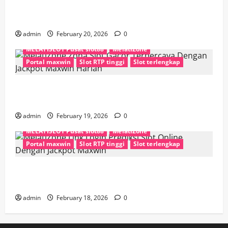
MelatiZone Arena Situs Togel 4D Dengan Prediksi
Akurat
admin
February 20, 2026
0
Agen slot88 resmi
MelatiSlot
MELATISLOT Pusat slot88
MelatiZone
Portal maxwin
Slot RTP tinggi
Slot terlengkap
MelatiZone Zona Slot Gacor Terpercaya Dengan
Jackpot Maxwin Harian
admin
February 19, 2026
0
Agen slot88 resmi
MelatiSlot
MELATISLOT Pusat slot88
MelatiZone
Portal maxwin
Slot RTP tinggi
Slot terlengkap
MelatiZone Link Login Prediksi Slot Online Dengan
Jackpot Maxwin
admin
February 18, 2026
0