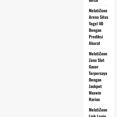
Besar
MelatiZone
Arena Situs
Togel 4D
Dengan
Prediksi
Akurat
MelatiZone
Zona Slot
Gacor
Terpercaya
Dengan
Jackpot
Maxwin
Harian
MelatiZone
Link Login