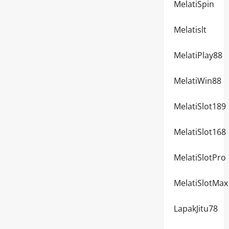
MelatiSpin
Melatislt
MelatiPlay88
MelatiWin88
MelatiSlot189
MelatiSlot168
MelatiSlotPro
MelatiSlotMax
LapakJitu78