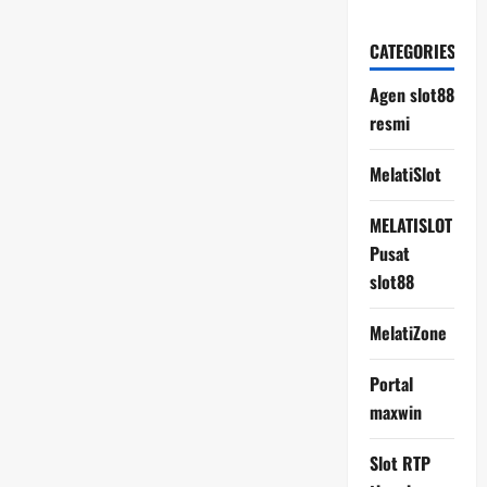
CATEGORIES
Agen slot88
resmi
MelatiSlot
MELATISLOT
Pusat
slot88
MelatiZone
Portal
maxwin
Slot RTP