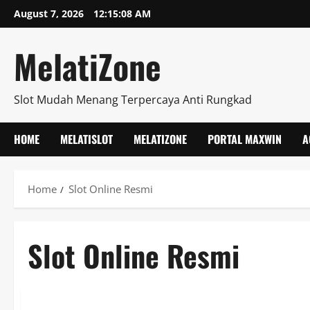
Skip
August 7, 2026
12:15:09 AM
to
content
MelatiZone
Slot Mudah Menang Terpercaya Anti Rungkad
HOME
MELATISLOT
MELATIZONE
PORTAL MAXWIN
A
Home
Slot Online Resmi
Slot Online Resmi