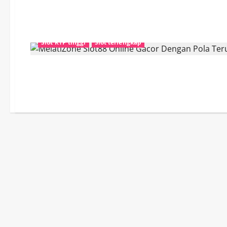
Agen slot88 resmi
MelatiSlot
MELATISLOT Pusat slot88
MelatiZone
Portal maxwin
Slot RTP tinggi
Slot terlengkap