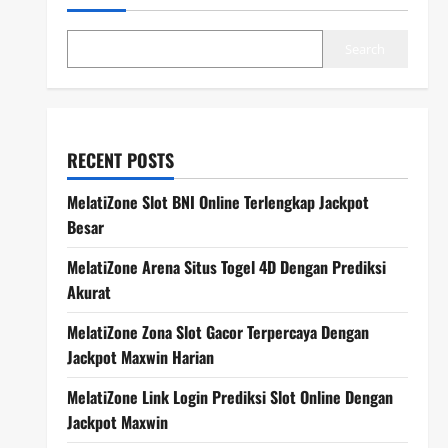
Search
RECENT POSTS
MelatiZone Slot BNI Online Terlengkap Jackpot
Besar
MelatiZone Arena Situs Togel 4D Dengan Prediksi
Akurat
MelatiZone Zona Slot Gacor Terpercaya Dengan
Jackpot Maxwin Harian
MelatiZone Link Login Prediksi Slot Online Dengan
Jackpot Maxwin