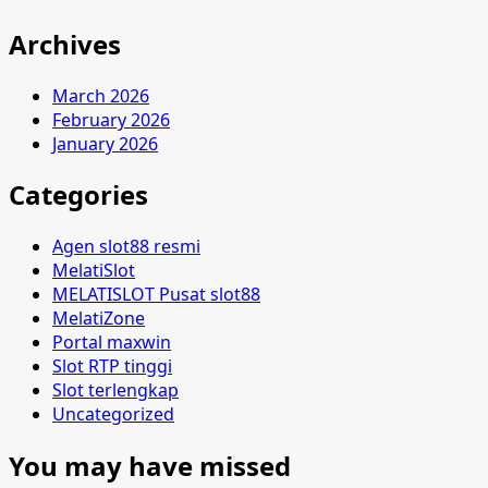
Archives
March 2026
February 2026
January 2026
Categories
Agen slot88 resmi
MelatiSlot
MELATISLOT Pusat slot88
MelatiZone
Portal maxwin
Slot RTP tinggi
Slot terlengkap
Uncategorized
You may have missed