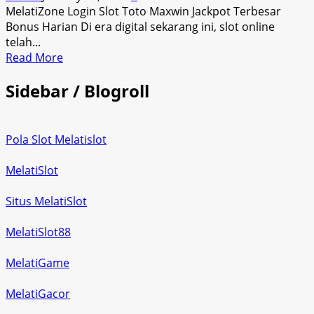
MelatiZone Login Slot Toto Maxwin Jackpot Terbesar
Bonus Harian Di era digital sekarang ini, slot online
telah...
Read
Read More
more
Sidebar / Blogroll
about
MelatiZone
Login
Slot
Pola Slot Melatislot
Toto
Maxwin
MelatiSlot
Jackpot
Terbesar
Situs MelatiSlot
Bonus
Harian
MelatiSlot88
MelatiGame
MelatiGacor