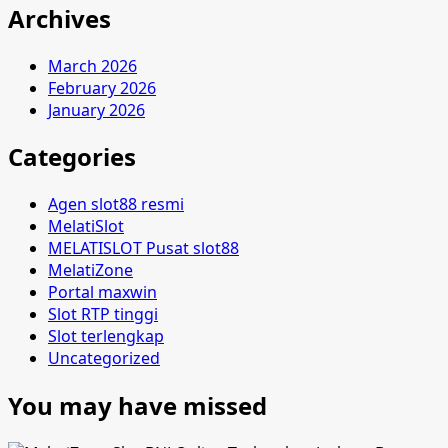
Archives
March 2026
February 2026
January 2026
Categories
Agen slot88 resmi
MelatiSlot
MELATISLOT Pusat slot88
MelatiZone
Portal maxwin
Slot RTP tinggi
Slot terlengkap
Uncategorized
You may have missed