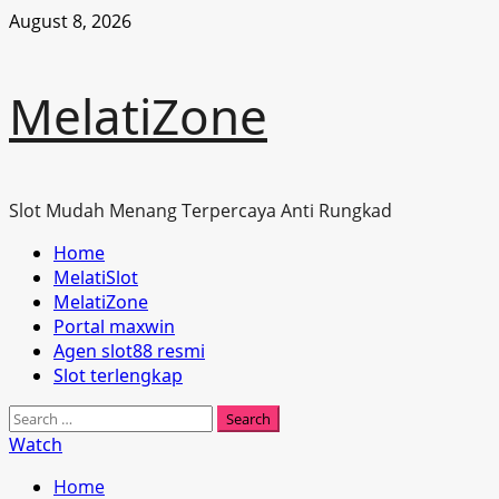
Skip
August 8, 2026
to
content
MelatiZone
Slot Mudah Menang Terpercaya Anti Rungkad
Primary
Home
Menu
MelatiSlot
MelatiZone
Portal maxwin
Agen slot88 resmi
Slot terlengkap
Search
for:
Watch
Home