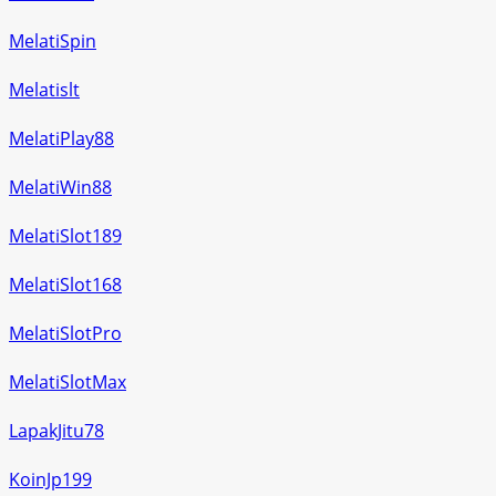
MelatiSpin
Melatislt
MelatiPlay88
MelatiWin88
MelatiSlot189
MelatiSlot168
MelatiSlotPro
MelatiSlotMax
LapakJitu78
KoinJp199