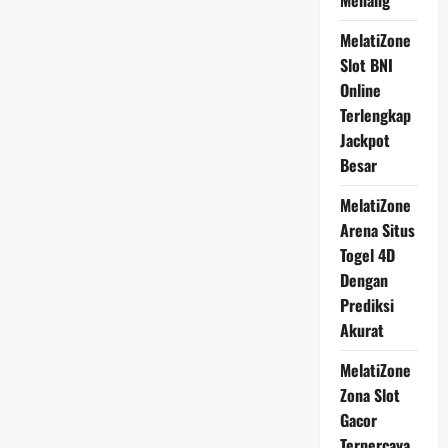
Menang
MelatiZone
Slot BNI
Online
Terlengkap
Jackpot
Besar
MelatiZone
Arena Situs
Togel 4D
Dengan
Prediksi
Akurat
MelatiZone
Zona Slot
Gacor
Terpercaya