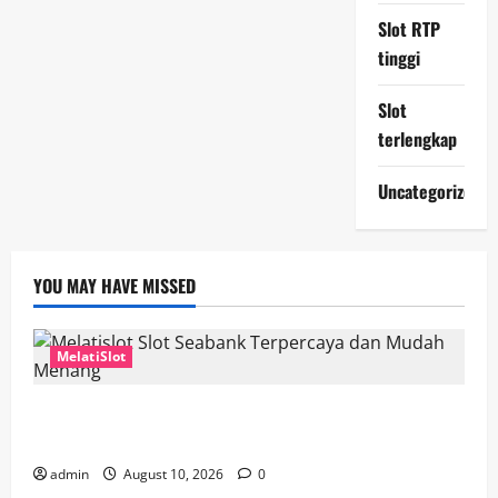
Slot RTP
tinggi
Slot
terlengkap
Uncategorized
YOU MAY HAVE MISSED
MelatiSlot
Melatislot Slot Seabank Terpercaya dan Mudah
Menang
admin
August 10, 2026
0
Agen slot88 resmi
MelatiSlot