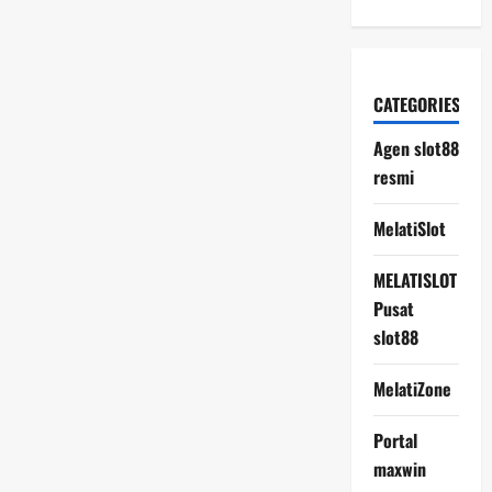
CATEGORIES
Agen slot88
resmi
MelatiSlot
MELATISLOT
Pusat
slot88
MelatiZone
Portal
maxwin