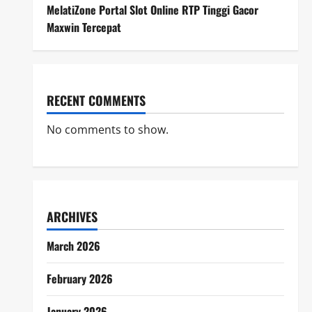
MelatiZone Portal Slot Online RTP Tinggi Gacor
Maxwin Tercepat
RECENT COMMENTS
No comments to show.
ARCHIVES
March 2026
February 2026
January 2026