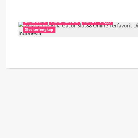
Agen slot88 resmi
MELATISLOT Pusat slot88
MelatiZone
Portal maxwin
Slot RTP tinggi
Slot terlengkap