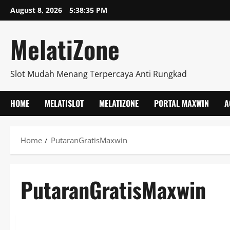
Skip
August 8, 2026
5:38:36 PM
to
content
MelatiZone
Slot Mudah Menang Terpercaya Anti Rungkad
HOME
MELATISLOT
MELATIZONE
PORTAL MAXWIN
A
Home
PutaranGratisMaxwin
PutaranGratisMaxwin