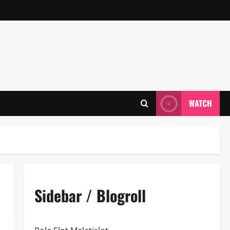
WATCH
Sidebar / Blogroll