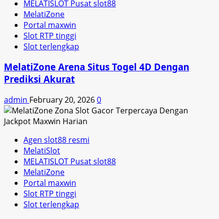
MELATISLOT Pusat slot88
MelatiZone
Portal maxwin
Slot RTP tinggi
Slot terlengkap
MelatiZone Arena Situs Togel 4D Dengan
Prediksi Akurat
admin
February 20, 2026
0
Agen slot88 resmi
MelatiSlot
MELATISLOT Pusat slot88
MelatiZone
Portal maxwin
Slot RTP tinggi
Slot terlengkap