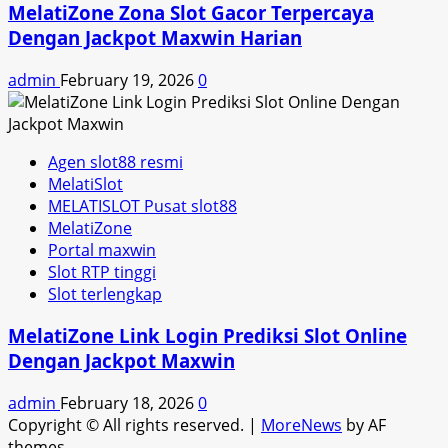
MelatiZone Zona Slot Gacor Terpercaya
Dengan Jackpot Maxwin Harian
admin
February 19, 2026
0
Agen slot88 resmi
MelatiSlot
MELATISLOT Pusat slot88
MelatiZone
Portal maxwin
Slot RTP tinggi
Slot terlengkap
MelatiZone Link Login Prediksi Slot Online
Dengan Jackpot Maxwin
admin
February 18, 2026
0
Copyright © All rights reserved.
|
MoreNews
by AF
themes.