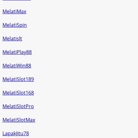
MelatiMax
MelatiSpin
Melatislt
MelatiPlay88
MelatiWin88
MelatiSlot189
MelatiSlot168
MelatiSlotPro
MelatiSlotMax
LapakJitu78