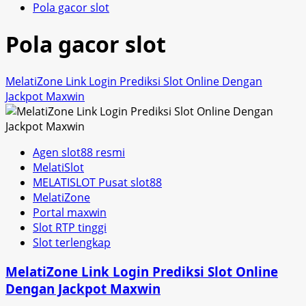
Pola gacor slot
Pola gacor slot
MelatiZone Link Login Prediksi Slot Online Dengan
Jackpot Maxwin
Agen slot88 resmi
MelatiSlot
MELATISLOT Pusat slot88
MelatiZone
Portal maxwin
Slot RTP tinggi
Slot terlengkap
MelatiZone Link Login Prediksi Slot Online
Dengan Jackpot Maxwin