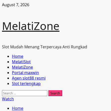
Skip
August 7, 2026
to
content
MelatiZone
Slot Mudah Menang Terpercaya Anti Rungkad
Primary
Home
Menu
MelatiSlot
MelatiZone
Portal maxwin
Agen slot88 resmi
Slot terlengkap
Search
for:
Watch
Home