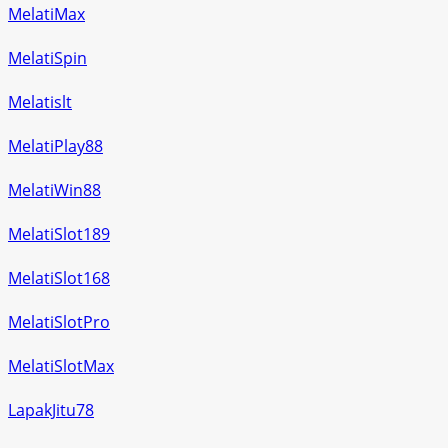
MelatiMax
MelatiSpin
Melatislt
MelatiPlay88
MelatiWin88
MelatiSlot189
MelatiSlot168
MelatiSlotPro
MelatiSlotMax
LapakJitu78