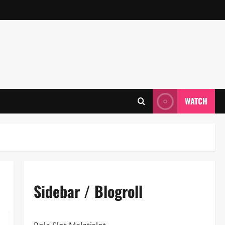
WATCH
Sidebar / Blogroll