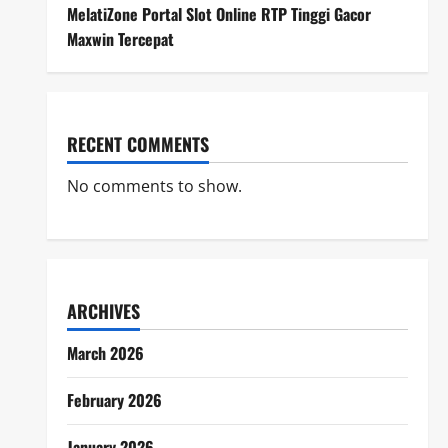
MelatiZone Portal Slot Online RTP Tinggi Gacor
Maxwin Tercepat
RECENT COMMENTS
No comments to show.
ARCHIVES
March 2026
February 2026
January 2026