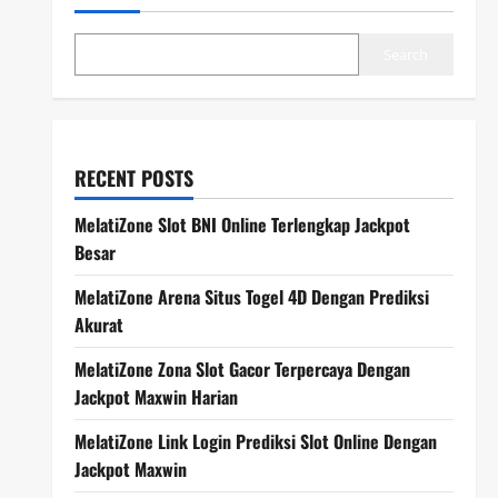
Search
RECENT POSTS
MelatiZone Slot BNI Online Terlengkap Jackpot
Besar
MelatiZone Arena Situs Togel 4D Dengan Prediksi
Akurat
MelatiZone Zona Slot Gacor Terpercaya Dengan
Jackpot Maxwin Harian
MelatiZone Link Login Prediksi Slot Online Dengan
Jackpot Maxwin