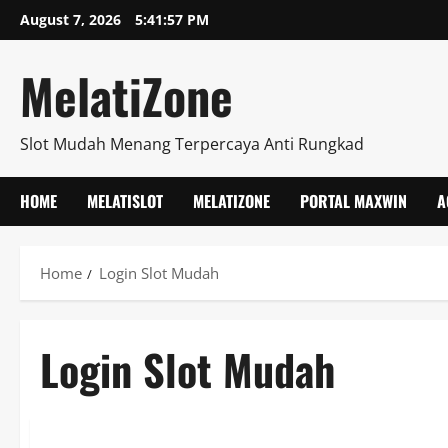
Skip
August 7, 2026
5:41:57 PM
to
content
MelatiZone
Slot Mudah Menang Terpercaya Anti Rungkad
HOME
MELATISLOT
MELATIZONE
PORTAL MAXWIN
A
Home
Login Slot Mudah
Login Slot Mudah