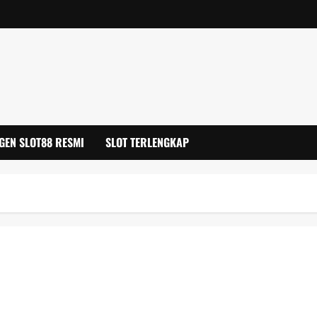
GEN SLOT88 RESMI
SLOT TERLENGKAP