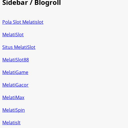
Sidebar / Blogroll
about
MelatiZone
Pusat
Slot88
Pola Slot Melatislot
Online
Login
MelatiSlot
Aman
Nyaman
Situs MelatiSlot
MelatiSlot88
MelatiGame
MelatiGacor
MelatiMax
MelatiSpin
Melatislt