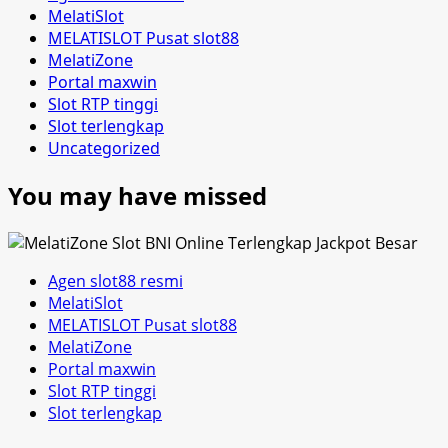
MelatiSlot
MELATISLOT Pusat slot88
MelatiZone
Portal maxwin
Slot RTP tinggi
Slot terlengkap
Uncategorized
You may have missed
Agen slot88 resmi
MelatiSlot
MELATISLOT Pusat slot88
MelatiZone
Portal maxwin
Slot RTP tinggi
Slot terlengkap