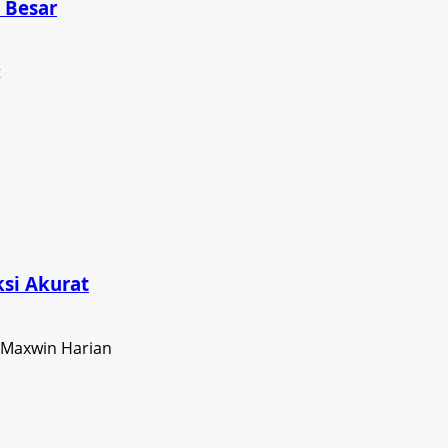
 Besar
ksi Akurat