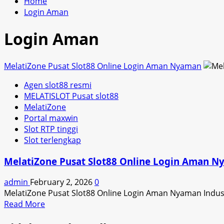
Home
Login Aman
Login Aman
MelatiZone Pusat Slot88 Online Login Aman Nyaman
Agen slot88 resmi
MELATISLOT Pusat slot88
MelatiZone
Portal maxwin
Slot RTP tinggi
Slot terlengkap
MelatiZone Pusat Slot88 Online Login Aman 
admin
February 2, 2026
0
MelatiZone Pusat Slot88 Online Login Aman Nyaman Industr
Read
Read More
more