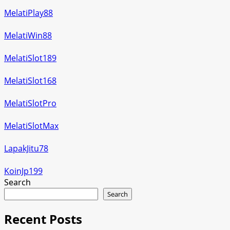
MelatiPlay88
MelatiWin88
MelatiSlot189
MelatiSlot168
MelatiSlotPro
MelatiSlotMax
LapakJitu78
KoinJp199
Search
Search
Recent Posts