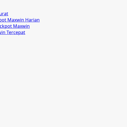
urat
kpot Maxwin Harian
Jackpot Maxwin
win Tercepat