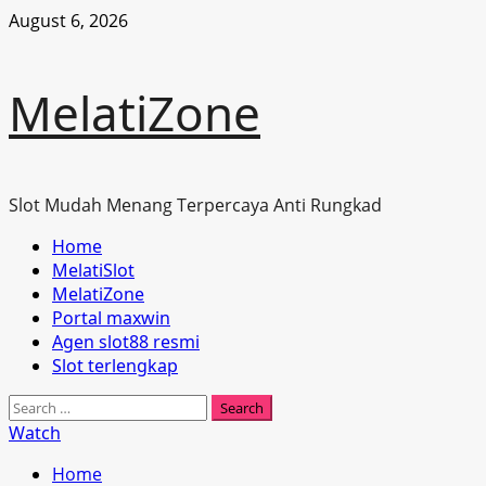
Skip
August 6, 2026
to
content
MelatiZone
Slot Mudah Menang Terpercaya Anti Rungkad
Primary
Home
Menu
MelatiSlot
MelatiZone
Portal maxwin
Agen slot88 resmi
Slot terlengkap
Search
for:
Watch
Home