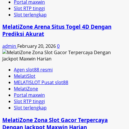
Portal maxwin
Slot RTP tinggi
Slot terlengkap
MelatiZone Arena Situs Togel 4D Dengan
Prediksi Akurat
admin
February 20, 2026
0
Agen slot88 resmi
MelatiSlot
MELATISLOT Pusat slot88
MelatiZone
Portal maxwin
Slot RTP tinggi
Slot terlengkap
MelatiZone Zona Slot Gacor Terpercaya
Dengan Jackpot Maxwin Harian