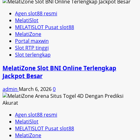
Agen slot88 resmi
MelatiSlot
MELATISLOT Pusat slot88
MelatiZone
Portal maxwin
Slot RTP tinggi
Slot terlengkap
MelatiZone Slot BNI Online Terlengkap
Jackpot Besar
admin
March 6, 2026
0
Agen slot88 resmi
MelatiSlot
MELATISLOT Pusat slot88
MelatiZone