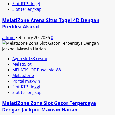
Slot RTP tinggi
Slot terlengkap
MelatiZone Arena Situs Togel 4D Dengan
Prediksi Akurat
admin
February 20, 2026
0
Agen slot88 resmi
MelatiSlot
MELATISLOT Pusat slot88
MelatiZone
Portal maxwin
Slot RTP tinggi
Slot terlengkap
MelatiZone Zona Slot Gacor Terpercaya
Dengan Jackpot Maxwin Harian