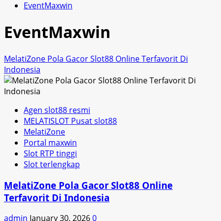
EventMaxwin
EventMaxwin
MelatiZone Pola Gacor Slot88 Online Terfavorit Di
Indonesia
Agen slot88 resmi
MELATISLOT Pusat slot88
MelatiZone
Portal maxwin
Slot RTP tinggi
Slot terlengkap
MelatiZone Pola Gacor Slot88 Online
Terfavorit Di Indonesia
admin
January 30, 2026
0