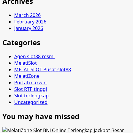
Archives
March 2026
February 2026
January 2026
Categories
Agen slot88 resmi
MelatiSlot
MELATISLOT Pusat slot88
MelatiZone
Portal maxwin
Slot RTP tinggi
Slot terlengkap
Uncategorized
You may have missed