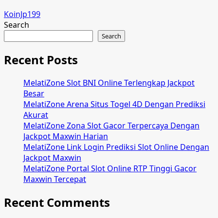
KoinJp199
Search
Search
Recent Posts
MelatiZone Slot BNI Online Terlengkap Jackpot
Besar
MelatiZone Arena Situs Togel 4D Dengan Prediksi
Akurat
MelatiZone Zona Slot Gacor Terpercaya Dengan
Jackpot Maxwin Harian
MelatiZone Link Login Prediksi Slot Online Dengan
Jackpot Maxwin
MelatiZone Portal Slot Online RTP Tinggi Gacor
Maxwin Tercepat
Recent Comments