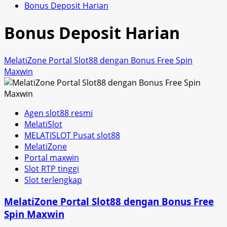
Bonus Deposit Harian
Bonus Deposit Harian
MelatiZone Portal Slot88 dengan Bonus Free Spin
Maxwin
Agen slot88 resmi
MelatiSlot
MELATISLOT Pusat slot88
MelatiZone
Portal maxwin
Slot RTP tinggi
Slot terlengkap
MelatiZone Portal Slot88 dengan Bonus Free
Spin Maxwin