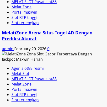
MELATISLOT Pusat slot88
MelatiZone
Portal maxwin
Slot RTP tinggi
Slot terlengkap
MelatiZone Arena Situs Togel 4D Dengan
Prediksi Akurat
admin
February 20, 2026
0
Agen slot88 resmi
MelatiSlot
MELATISLOT Pusat slot88
MelatiZone
Portal maxwin
Slot RTP tinggi
Slot terlengkap