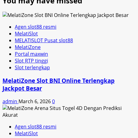
You may have missed
Agen slot88 resmi
MelatiSlot
MELATISLOT Pusat slot88
MelatiZone
Portal maxwin
Slot RTP tinggi
Slot terlengkap
MelatiZone Slot BNI Online Terlengkap
Jackpot Besar
admin
March 6, 2026
0
Agen slot88 resmi
MelatiSlot