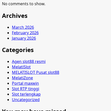
No comments to show.
Archives
March 2026
February 2026
January 2026
Categories
Agen slot88 resmi
MelatiSlot
MELATISLOT Pusat slot88
MelatiZone
Portal maxwin
Slot RTP tinggi
Slot terlengkap
Uncategorized