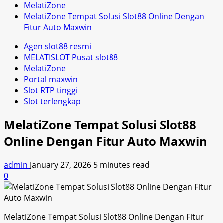
MelatiZone
MelatiZone Tempat Solusi Slot88 Online Dengan
Fitur Auto Maxwin
Agen slot88 resmi
MELATISLOT Pusat slot88
MelatiZone
Portal maxwin
Slot RTP tinggi
Slot terlengkap
MelatiZone Tempat Solusi Slot88
Online Dengan Fitur Auto Maxwin
admin
January 27, 2026
5 minutes read
0
MelatiZone Tempat Solusi Slot88 Online Dengan Fitur