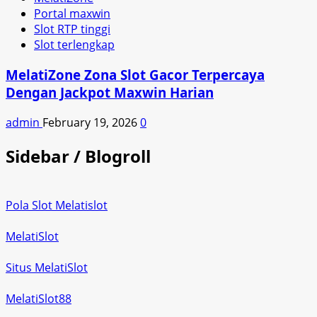
Portal maxwin
Slot RTP tinggi
Slot terlengkap
MelatiZone Zona Slot Gacor Terpercaya
Dengan Jackpot Maxwin Harian
admin
February 19, 2026
0
Sidebar / Blogroll
Pola Slot Melatislot
MelatiSlot
Situs MelatiSlot
MelatiSlot88