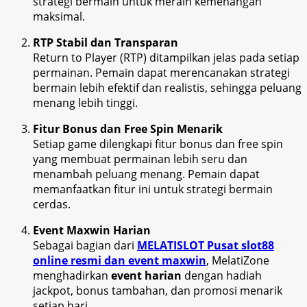
strategi bermain untuk meraih kemenangan
maksimal.
RTP Stabil dan Transparan
Return to Player (RTP) ditampilkan jelas pada setiap
permainan. Pemain dapat merencanakan strategi
bermain lebih efektif dan realistis, sehingga peluang
menang lebih tinggi.
Fitur Bonus dan Free Spin Menarik
Setiap game dilengkapi fitur bonus dan free spin
yang membuat permainan lebih seru dan
menambah peluang menang. Pemain dapat
memanfaatkan fitur ini untuk strategi bermain
cerdas.
Event Maxwin Harian
Sebagai bagian dari
MELATISLOT Pusat slot88
online resmi dan event maxwin
, MelatiZone
menghadirkan
event harian
dengan hadiah
jackpot, bonus tambahan, dan promosi menarik
setiap hari.