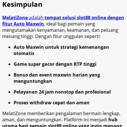
Kesimpulan
MelatiZone
adalah
tempat solusi slot88 online dengan
fitur Auto Maxwin
, ideal bagi pemain yang
mengutamakan kenyamanan, keamanan, dan peluang
menang tinggi. Dengan fitur unggulan seperti:
Auto Maxwin untuk strategi kemenangan
otomatis
Game super gacor dengan RTP tinggi
Bonus dan event maxwin harian yang
menguntungkan
Pelayanan 24 jam nonstop dan profesional
Proses withdraw cepat dan aman
MelatiZone memberikan pengalaman bermain lengkap,
aman, dan menguntungkan. Platform ini menjadi
hub
utama bagi pemain slot88 online yang ingin menang