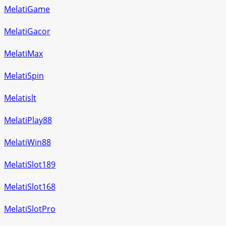
MelatiGame
MelatiGacor
MelatiMax
MelatiSpin
Melatislt
MelatiPlay88
MelatiWin88
MelatiSlot189
MelatiSlot168
MelatiSlotPro