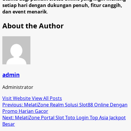
setiap hari dengan dukungan penuh, fitur canggih,
dan event menarik
.
About the Author
admin
Administrator
Visit Website
View All Posts
Post
Previous:
MelatiZone Realm Solusi Slot88 Online Dengan
Promo Harian Gacor
navigation
Next:
MelatiZone Portal Slot Toto Login Top Asia Jackpot
Besar