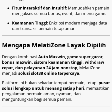
Fitur Interaktif dan Intuitif
: Memudahkan pemain
mengakses semua bonus, event, dan menu game.
Keamanan Tinggi
: Enkripsi modern menjaga data
dan transaksi pemain tetap aman.
Mengapa MelatiZone Layak Dipilih
Dengan kombinasi
Auto Maxwin, game super gacor,
bonus maxwin, sistem keamanan tinggi, withdraw
cepat, dan pelayanan 24 jam nonstop
, MelatiZone
menjadi
solusi slot88 online terpercaya
.
Platform ini bukan sekadar tempat bermain, tetapi
pusat
solusi lengkap untuk menang setiap hari
, memastikan
pengalaman bermain aman, nyaman, dan
menguntungkan bagi semua pemain.