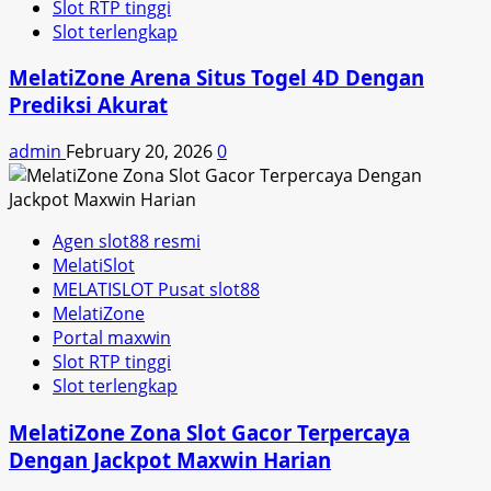
Slot RTP tinggi
Slot terlengkap
MelatiZone Arena Situs Togel 4D Dengan
Prediksi Akurat
admin
February 20, 2026
0
Agen slot88 resmi
MelatiSlot
MELATISLOT Pusat slot88
MelatiZone
Portal maxwin
Slot RTP tinggi
Slot terlengkap
MelatiZone Zona Slot Gacor Terpercaya
Dengan Jackpot Maxwin Harian