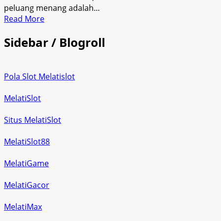
peluang menang adalah...
Read
Read More
more
Sidebar / Blogroll
about
MelatiZone
Slot88
Online
Pola Slot Melatislot
Deposit
QRIS
MelatiSlot
Tanpa
Batas
Situs MelatiSlot
MelatiSlot88
MelatiGame
MelatiGacor
MelatiMax