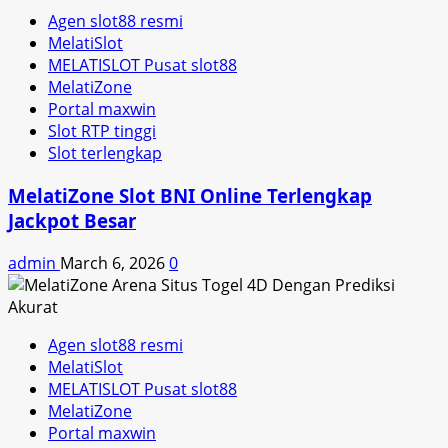
Agen slot88 resmi
MelatiSlot
MELATISLOT Pusat slot88
MelatiZone
Portal maxwin
Slot RTP tinggi
Slot terlengkap
MelatiZone Slot BNI Online Terlengkap
Jackpot Besar
admin
March 6, 2026
0
Agen slot88 resmi
MelatiSlot
MELATISLOT Pusat slot88
MelatiZone
Portal maxwin