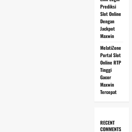
Prediksi
Slot Online
Dengan
Jackpot
Maxwin
MelatiZone
Portal Slot
Online RTP
Tinggi
Gacor
Maxwin
Tercepat
RECENT
COMMENTS