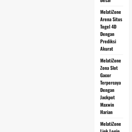
Besar
MelatiZone
Arena Situs
Togel 4D
Dengan
Prediksi
Akurat
MelatiZone
Zona Slot
Gacor
Terpercaya
Dengan
Jackpot
Maxwin
Harian
MelatiZone
Link Login