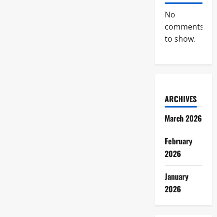
No
comments
to show.
ARCHIVES
March 2026
February
2026
January
2026