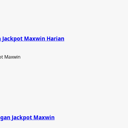
n Jackpot Maxwin Harian
engan Jackpot Maxwin