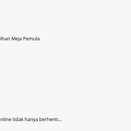
ine tidak hanya berhenti...