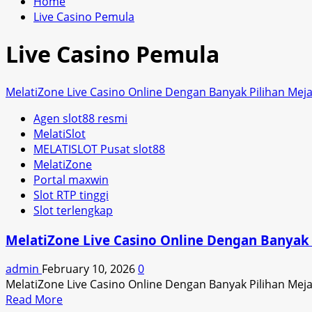
Home
Live Casino Pemula
Live Casino Pemula
MelatiZone Live Casino Online Dengan Banyak Pilihan Mej
Agen slot88 resmi
MelatiSlot
MELATISLOT Pusat slot88
MelatiZone
Portal maxwin
Slot RTP tinggi
Slot terlengkap
MelatiZone Live Casino Online Dengan Banyak
admin
February 10, 2026
0
MelatiZone Live Casino Online Dengan Banyak Pilihan Mej
Read
Read More