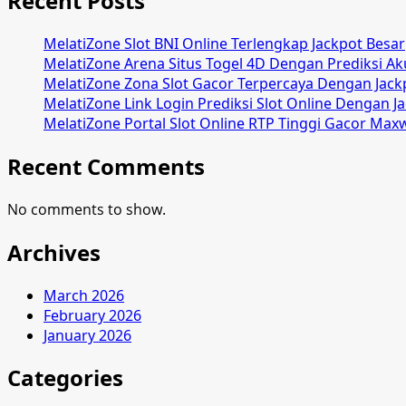
Recent Posts
MelatiZone Slot BNI Online Terlengkap Jackpot Besar
MelatiZone Arena Situs Togel 4D Dengan Prediksi Ak
MelatiZone Zona Slot Gacor Terpercaya Dengan Jac
MelatiZone Link Login Prediksi Slot Online Dengan 
MelatiZone Portal Slot Online RTP Tinggi Gacor Max
Recent Comments
No comments to show.
Archives
March 2026
February 2026
January 2026
Categories