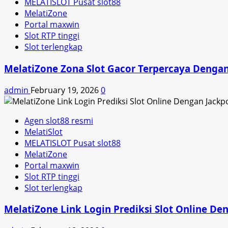
MELATISLOT Pusat slot88
MelatiZone
Portal maxwin
Slot RTP tinggi
Slot terlengkap
MelatiZone Zona Slot Gacor Terpercaya Denga
admin
February 19, 2026
0
Agen slot88 resmi
MelatiSlot
MELATISLOT Pusat slot88
MelatiZone
Portal maxwin
Slot RTP tinggi
Slot terlengkap
MelatiZone Link Login Prediksi Slot Online D