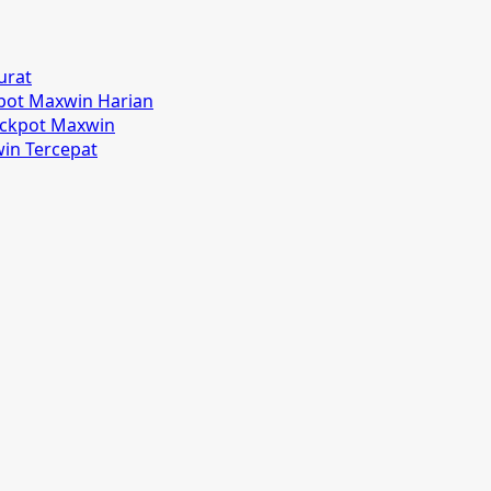
urat
kpot Maxwin Harian
Jackpot Maxwin
win Tercepat