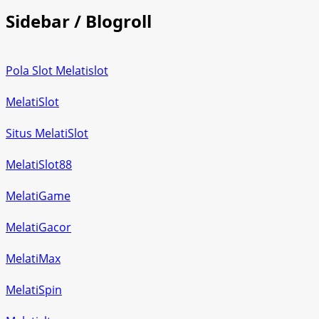
more
Sidebar / Blogroll
about
MelatiZone
Live
Casino
Pola Slot Melatislot
Online
Dengan
MelatiSlot
Banyak
Pilihan
Situs MelatiSlot
Meja
Pemula
MelatiSlot88
MelatiGame
MelatiGacor
MelatiMax
MelatiSpin