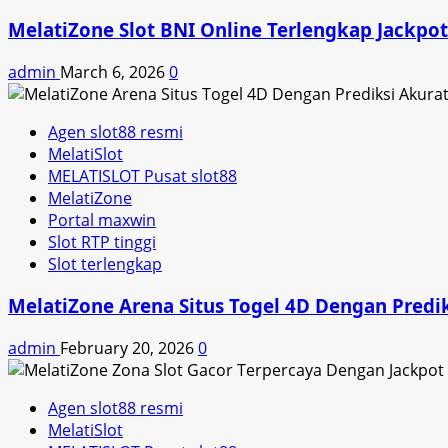
MelatiZone Slot BNI Online Terlengkap Jackpot
admin
March 6, 2026
0
Agen slot88 resmi
MelatiSlot
MELATISLOT Pusat slot88
MelatiZone
Portal maxwin
Slot RTP tinggi
Slot terlengkap
MelatiZone Arena Situs Togel 4D Dengan Predi
admin
February 20, 2026
0
Agen slot88 resmi
MelatiSlot