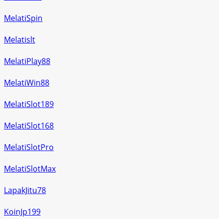
MelatiSpin
Melatislt
MelatiPlay88
MelatiWin88
MelatiSlot189
MelatiSlot168
MelatiSlotPro
MelatiSlotMax
LapakJitu78
KoinJp199