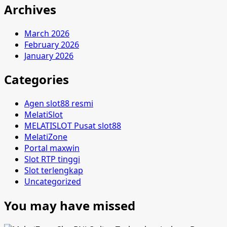
Archives
March 2026
February 2026
January 2026
Categories
Agen slot88 resmi
MelatiSlot
MELATISLOT Pusat slot88
MelatiZone
Portal maxwin
Slot RTP tinggi
Slot terlengkap
Uncategorized
You may have missed