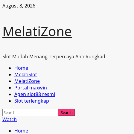
Skip
August 8, 2026
to
content
MelatiZone
Slot Mudah Menang Terpercaya Anti Rungkad
Primary
Home
Menu
MelatiSlot
MelatiZone
Portal maxwin
Agen slot88 resmi
Slot terlengkap
Search
for:
Watch
Home